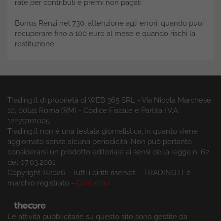
rate per contributi e premi non pagati
Bonus Renzi nel 730, attenzione agli errori: quando puoi
recuperare fino a 100 euro al mese e quando rischi la
restituzione
Trading.it di proprietà di WEB 365 SRL - Via Nicola Marchese
10, 00141 Roma (RM) - Codice Fiscale e Partita I.V.A.
12279101005
Trading.it non è una testata giornalistica, in quanto viene
aggiornato senza alcuna periodicità. Non può pertanto
considerarsi un prodotto editoriale ai sensi della legge n. 62
del 07.03.2001
Copyright ©2026 - Tutti i diritti riservati - TRADING.IT è
marchio registrato -
Contattaci
Le attività pubblicitarie su questo sito sono gestite da