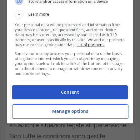
Store and/or access information on a device
Come capire se si soffre di pressione alta?
Learn more
Non basta sentirsi un po’ agitati, ma
Your personal data will be processed and information from
misurando con lo
sfigmomanometro
la
your device (cookies, unique identifiers, and other device
data) may be stored by, accessed by and shared with 319
massima dovrebbe essere circa al valore di
partners, or used specifically by this site. We and our partners
may use precise geolocation data.
List of partners.
200 mmHg, o la minima a 120 mmHg con
Some vendors may process your personal data on the basis
palpitazioni ravvicinate. Se poi si suda
of legitimate interest, which you can object to by managing
your options below. Look for a link at the bottom of this page
or in the site menu to manage or withdraw consent in privacy
freddo, ci si sente i uno stato confusionale, e
and cookie settings.
la vista si sfoca, ebbene si è ben oltre un
attacco di panico, o meglio forse questo
Consent
insorge pure quando non si capisce cosa sta
Manage options
accadendo al proprio corpo. Ci sono
situazioni e situazioni legate all’ipertensione.
Non tutte le condizioni sono gestite