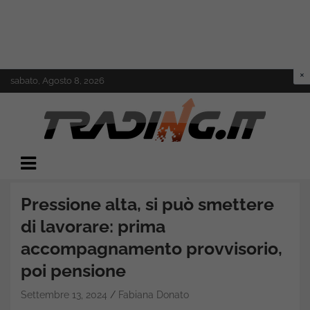
Skip
sabato, Agosto 8, 2026
to
content
Il mondo del trading online
Trading.it
Pressione alta, si può smettere
di lavorare: prima
accompagnamento provvisorio,
poi pensione
Settembre 13, 2024
Fabiana Donato