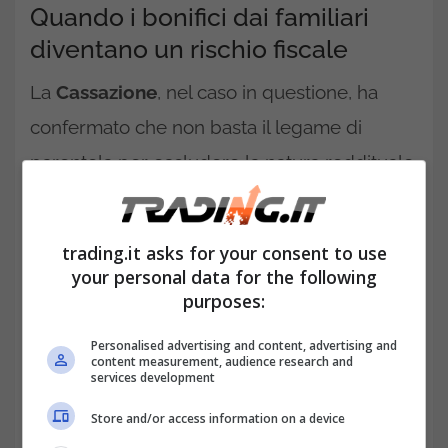
Quando i bonifici dai familiari
diventano un rischio fiscale
La
Cassazione
, nel caso in questione, ha
confermato che non basta il legame di
parentela per escludere la natura reddituale
di un bonifico. Il contribuente aveva ricevuto
vari versamenti da un parente, ma non era in
trading.it asks for your consent to use
grado di dimostrare che si trattasse di
your personal data for the following
purposes:
donazioni o semplici aiuti. Nessuna
dichiarazione, nessun accordo scritto. Solo
Personalised advertising and content, advertising and
content measurement, audience research and
causali vaghe come “sostegno familiare” o
services development
“per spese”. Insufficienti, secondo i giudici.
Store and/or access information on a device