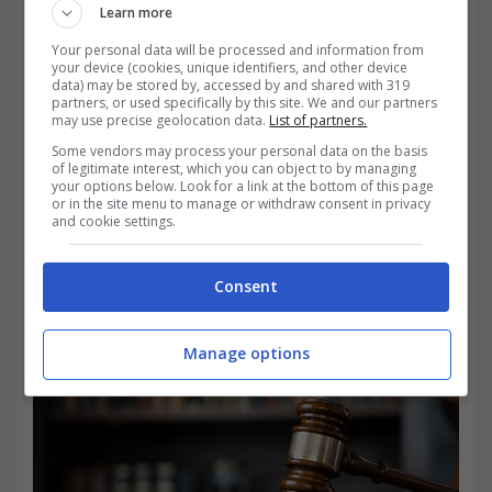
Learn more
Your personal data will be processed and information from
your device (cookies, unique identifiers, and other device
data) may be stored by, accessed by and shared with 319
partners, or used specifically by this site. We and our partners
may use precise geolocation data.
List of partners.
Some vendors may process your personal data on the basis
of legitimate interest, which you can object to by managing
your options below. Look for a link at the bottom of this page
or in the site menu to manage or withdraw consent in privacy
and cookie settings.
Consent
Manage options