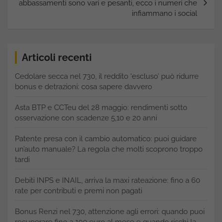
abbassamenti sono vari e pesanti, ecco i numeri che
infiammano i social
Articoli recenti
Cedolare secca nel 730, il reddito ‘escluso’ può ridurre
bonus e detrazioni: cosa sapere davvero
Asta BTP e CCTeu del 28 maggio: rendimenti sotto
osservazione con scadenze 5,10 e 20 anni
Patente presa con il cambio automatico: puoi guidare
un’auto manuale? La regola che molti scoprono troppo
tardi
Debiti INPS e INAIL, arriva la maxi rateazione: fino a 60
rate per contributi e premi non pagati
Bonus Renzi nel 730, attenzione agli errori: quando puoi
recuperare fino a 100 euro al mese e quando rischi la