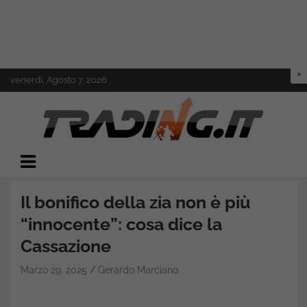
Skip
venerdì, Agosto 7, 2026
to
content
Il mondo del trading online
Trading.it
Il bonifico della zia non è più
“innocente”: cosa dice la
Cassazione
Marzo 29, 2025
Gerardo Marciano