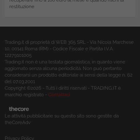
restituzione
Trading.it di proprietà di WEB 365 SRL - Via Nicola Marchese
10, 00141 Roma (RM) - Codice Fiscale e Partita I.V.A.
12279101005
Trading.it non è una testata giornalistica, in quanto viene
aggiornato senza alcuna periodicità. Non può pertanto
considerarsi un prodotto editoriale ai sensi della legge n. 62
del 07.03.2001
Copyright ©2026 - Tutti i diritti riservati - TRADING.IT è
marchio registrato -
Contattaci
Le attività pubblicitarie su questo sito sono gestite da
theCoreAdv
Privacy Policy