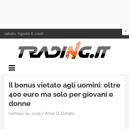
Skip
sabato, Agosto 8, 2026
to
content
Il mondo del trading online
Trading.it
Il bonus vietato agli uomini: oltre
400 euro ma solo per giovani e
donne
Gennaio 20, 2025
Anna Di Donato