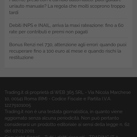
un’auto manuale? La regola che molti scoprono troppo
tardi
Debiti INPS e INAIL, arriva la maxi rateazione: fino a 60
rate per contributi e premi non pagati
Bonus Renzi nel 730, attenzione agli errori: quando puoi
recuperare fino a 100 euro al mese e quando rischi la
restituzione
Trading.it di proprietà di WEB 365 SRL - Via Nicola Marchese
10, 00141 Roma (RM) - Codice Fiscale e Partita I.V.A.
12279101005
Trading.it non è una testata giornalistica, in quanto viene
aggiornato senza alcuna periodicità. Non può pertanto
considerarsi un prodotto editoriale ai sensi della legge n. 62
del 07.03.2001