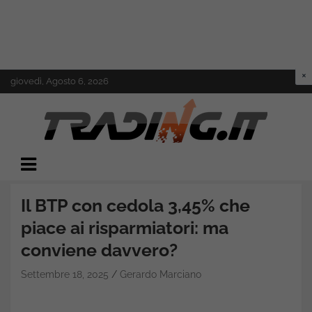
Skip
giovedì, Agosto 6, 2026
to
content
Il mondo del trading online
Trading.it
Il BTP con cedola 3,45% che
piace ai risparmiatori: ma
conviene davvero?
Settembre 18, 2025
Gerardo Marciano