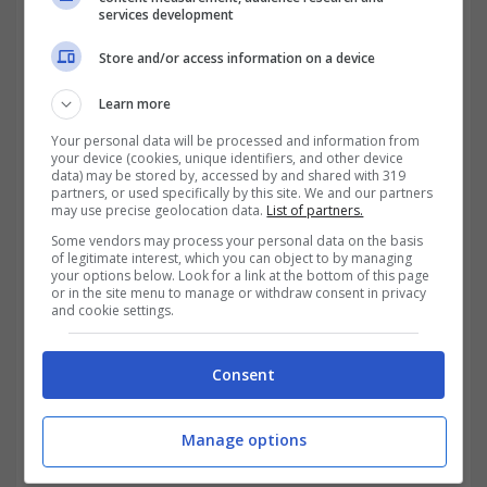
services development
Store and/or access information on a device
Learn more
Cedola elevata e tassazione agevolata, ma il rendimento
effettivo si ridimensiona-trading.it
Your personal data will be processed and information from
your device (cookies, unique identifiers, and other device
data) may be stored by, accessed by and shared with 319
partners, or used specifically by this site. We and our partners
may use precise geolocation data.
List of partners.
Some vendors may process your personal data on the basis
of legitimate interest, which you can object to by managing
your options below. Look for a link at the bottom of this page
or in the site menu to manage or withdraw consent in privacy
and cookie settings.
Consent
Manage options
Il
rendimento effettivo lordo
, infatti, si