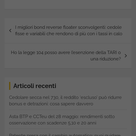
Navigazione
I migliori bond reverse floater sconvolgenti: cedole
articoli
fisse e variabili che rendono di più con i tassi in calo
Ho la legge 104 posso avere l’esenzione della TARI o
una riduzione?
Articoli recenti
Cedolare secca nel 730, il reddito ‘escluso’ può ridurre
bonus e detrazioni: cosa sapere davvero
Asta BTP e CCTeu del 28 maggio: rendimenti sotto
osservazione con scadenze 5,10 e 20 anni
Patente presa con il cambio automatico: puoi guidare