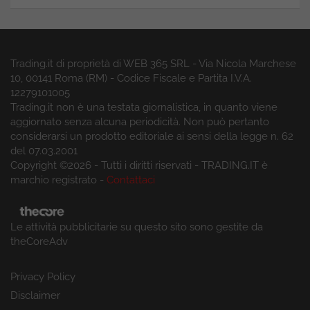
Trading.it di proprietà di WEB 365 SRL - Via Nicola Marchese
10, 00141 Roma (RM) - Codice Fiscale e Partita I.V.A.
12279101005
Trading.it non è una testata giornalistica, in quanto viene
aggiornato senza alcuna periodicità. Non può pertanto
considerarsi un prodotto editoriale ai sensi della legge n. 62
del 07.03.2001
Copyright ©2026 - Tutti i diritti riservati - TRADING.IT è
marchio registrato -
Contattaci
Le attività pubblicitarie su questo sito sono gestite da
theCoreAdv
Privacy Policy
Disclaimer