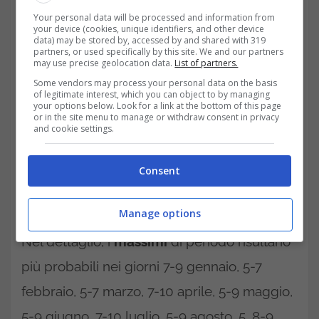
venerdì precedente o il lunedì successivo.
Your personal data will be processed and information from
your device (cookies, unique identifiers, and other device
data) may be stored by, accessed by and shared with 319
partners, or used specifically by this site. We and our partners
may use precise geolocation data.
List of partners.
Some vendors may process your personal data on the basis
of legitimate interest, which you can object to by managing
your options below. Look for a link at the bottom of this page
or in the site menu to manage or withdraw consent in privacy
and cookie settings.
Consent
Manage options
Nel dettaglio, i
massimi
di periodo risultano
più probabili nei giorni 7-9 gennaio, 5-7
febbraio, 5-7 marzo, 7-10 aprile, 5-9 maggio,
5-9 giugno, 7-10 luglio, 5-9 agosto, 5, 8-9