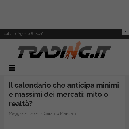
Skip
sabato, Agosto 8, 2026
to
content
Il mondo del trading online
Trading.it
Il calendario che anticipa minimi
e massimi dei mercati: mito o
realtà?
Maggio 25, 2025
Gerardo Marciano