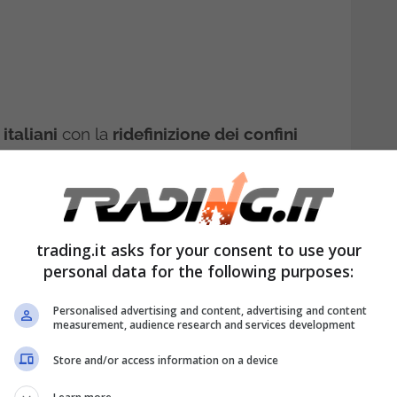
italiani
con la
ridefinizione dei confini
avanti le condizioni psicofisiche dei
 è al centro di queste implicazioni, e la
lavoratori davanti alla messa in gioco di
trading.it asks for your consent to use your
personal data for the following purposes:
tura della questione, non basta “limitarsi
Personalised advertising and content, advertising and content
measurement, audience research and services development
tori”,
ma bisogna proprio far si che
Store and/or access information on a device
n essere. L’attenzione si pone sulle prassi
brano “innocue”, ma che in realtà vanno