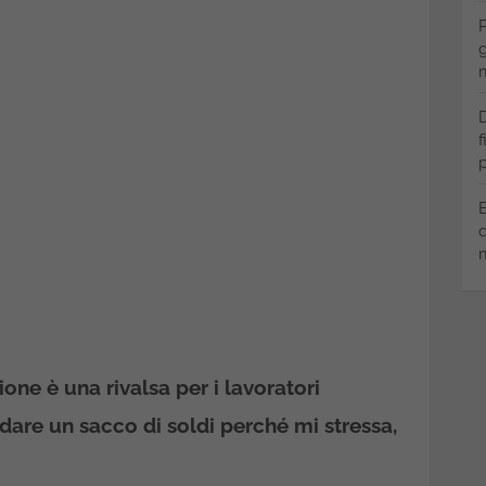
P
g
m
D
f
p
B
q
m
one è una rivalsa per i lavoratori
dare un sacco di soldi perché mi stressa,