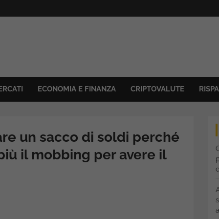
ERCATI
ECONOMIA E FINANZA
CRIPTOVALUTE
RISP
are un sacco di soldi perché
C
più il mobbing per avere il
p
s
a