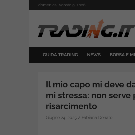
Skip
domenica, Agosto 9, 2026
to
content
Il mondo del trading online
Trading.it
GUIDA TRADING
NEWS
BORSA E M
Il mio capo mi deve d
mi stressa: non serve 
risarcimento
Giugno 24, 2025
Fabiana Donato