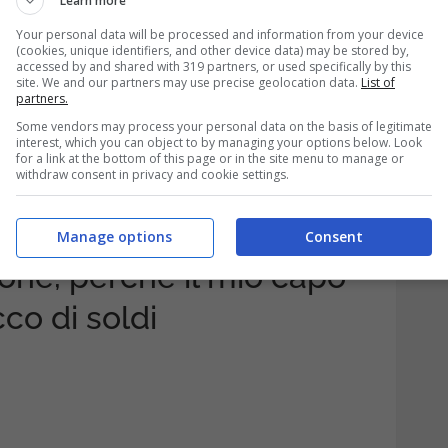
Learn more
Your personal data will be processed and information from your device
(cookies, unique identifiers, and other device data) may be stored by,
accessed by and shared with 319 partners, or used specifically by this
rdare solo il mobbing,
ma a tutte le
site. We and our partners may use precise geolocation data.
List of
partners.
ativo
che diventano una
minaccia per la
Some vendors may process your personal data on the basis of legitimate
interest, which you can object to by managing your options below. Look
zienda deve dimostrare di aver fatto di
for a link at the bottom of this page or in the site menu to manage or
withdraw consent in privacy and cookie settings.
ori, prevenendo in qualsiasi modo tutti i
Manage options
Consent
one, perché il mio capo
co di soldi