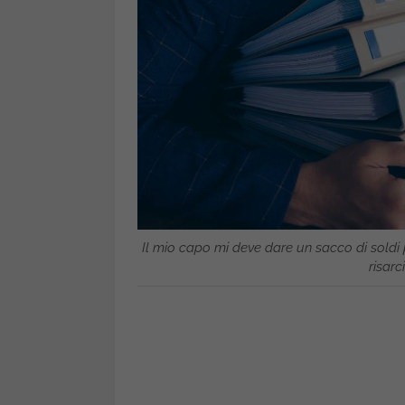
Il mio capo mi deve dare un sacco di soldi 
risarc