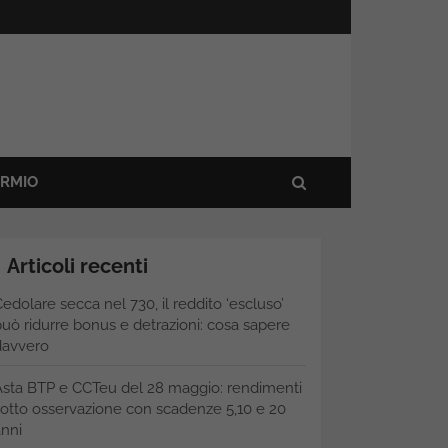
ARMIO
Articoli recenti
edolare secca nel 730, il reddito ‘escluso’
uò ridurre bonus e detrazioni: cosa sapere
davvero
Asta BTP e CCTeu del 28 maggio: rendimenti
otto osservazione con scadenze 5,10 e 20
nni