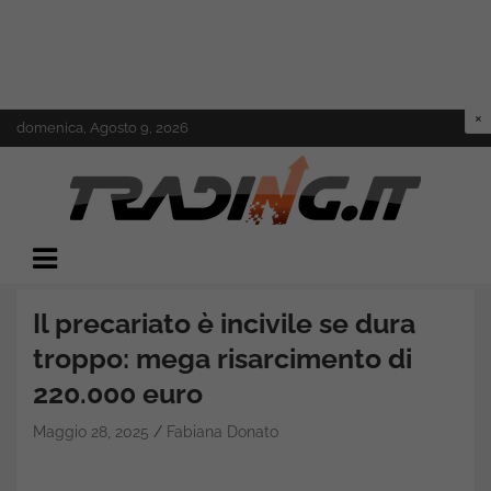
Skip
domenica, Agosto 9, 2026
to
content
Il mondo del trading online
Trading.it
Il precariato è incivile se dura
troppo: mega risarcimento di
220.000 euro
Maggio 28, 2025
Fabiana Donato