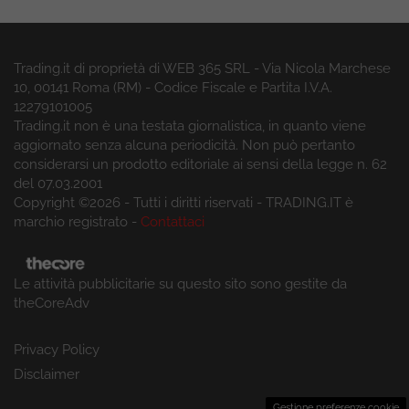
Trading.it di proprietà di WEB 365 SRL - Via Nicola Marchese
10, 00141 Roma (RM) - Codice Fiscale e Partita I.V.A.
12279101005
Trading.it non è una testata giornalistica, in quanto viene
aggiornato senza alcuna periodicità. Non può pertanto
considerarsi un prodotto editoriale ai sensi della legge n. 62
del 07.03.2001
Copyright ©2026 - Tutti i diritti riservati - TRADING.IT è
marchio registrato -
Contattaci
Le attività pubblicitarie su questo sito sono gestite da
theCoreAdv
Privacy Policy
Disclaimer
Gestione preferenze cookie