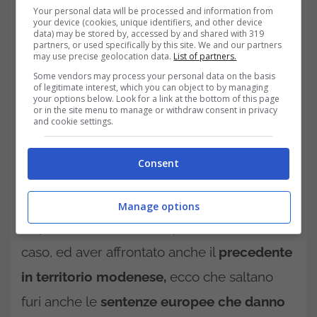
l’Europa si fa sentire a gran voce
Your personal data will be processed and information from
your device (cookies, unique identifiers, and other device
data) may be stored by, accessed by and shared with 319
partners, or used specifically by this site. We and our partners
may use precise geolocation data.
List of partners.
Some vendors may process your personal data on the basis
of legitimate interest, which you can object to by managing
your options below. Look for a link at the bottom of this page
or in the site menu to manage or withdraw consent in privacy
and cookie settings.
Consent
Manage options
Dopo aver analizzato la questione con il
caso, ed aver affrontato anche il
precedente
in territorio modenese,
ecco che saltano
furi anche le
sentenze europee che danno