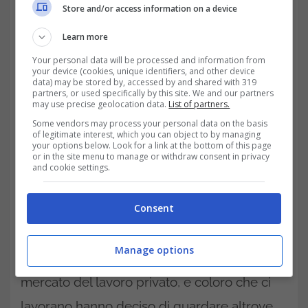
Store and/or access information on a device
Learn more
L’obiettivo di questi adeguamenti di cui si
Your personal data will be processed and information from
parla non è solo garantire salari più equi, ma
your device (cookies, unique identifiers, and other device
data) may be stored by, accessed by and shared with 319
anche rendere la Pubblica Amministrazione
partners, or used specifically by this site. We and our partners
may use precise geolocation data.
List of partners.
più competitiva rispetto al settore privato
Some vendors may process your personal data on the basis
of legitimate interest, which you can object to by managing
per cercare di
fermare questo trend di
your options below. Look for a link at the bottom of this page
or in the site menu to manage or withdraw consent in privacy
licenziamenti in continua crescita
. Negli
and cookie settings.
ultimi anni, infatti, molti giovani laureati e
Consent
professionisti hanno evitato concorsi
pubblici a causa di retribuzioni considerate
Manage options
poco allettanti rispetto a quelle offerte dal
mercato del lavoro privato, e coloro che ci
lavorano hanno deciso di guardare altrove,