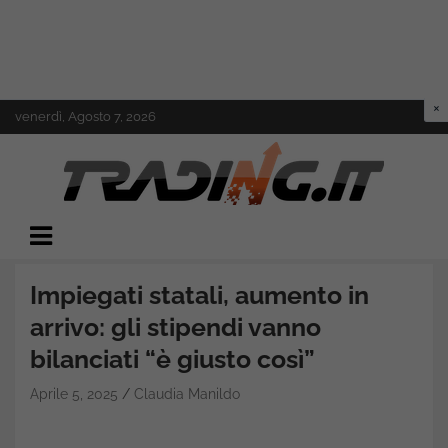
Skip
venerdì, Agosto 7, 2026
to
content
Il mondo del trading online
Trading.it
Impiegati statali, aumento in
arrivo: gli stipendi vanno
bilanciati “è giusto così”
Aprile 5, 2025
Claudia Manildo