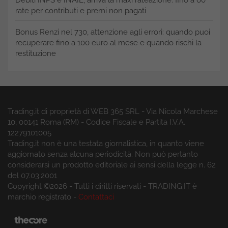
Debiti INPS e INAIL, arriva la maxi rateazione: fino a 60
rate per contributi e premi non pagati
Bonus Renzi nel 730, attenzione agli errori: quando puoi
recuperare fino a 100 euro al mese e quando rischi la
restituzione
Trading.it di proprietà di WEB 365 SRL - Via Nicola Marchese
10, 00141 Roma (RM) - Codice Fiscale e Partita I.V.A.
12279101005
Trading.it non è una testata giornalistica, in quanto viene
aggiornato senza alcuna periodicità. Non può pertanto
considerarsi un prodotto editoriale ai sensi della legge n. 62
del 07.03.2001
Copyright ©2026 - Tutti i diritti riservati - TRADING.IT è
marchio registrato -
Contattaci