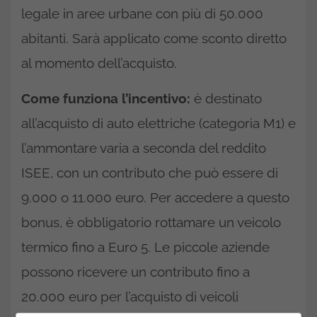
legale in aree urbane con più di 50.000
abitanti. Sarà applicato come sconto diretto
al momento dell’acquisto.
Come funziona l’incentivo:
è destinato
all’acquisto di auto elettriche (categoria M1) e
l’ammontare varia a seconda del reddito
ISEE, con un contributo che può essere di
9.000 o 11.000 euro. Per accedere a questo
bonus, è obbligatorio rottamare un veicolo
termico fino a Euro 5. Le piccole aziende
possono ricevere un contributo fino a
20.000 euro per l’acquisto di veicoli