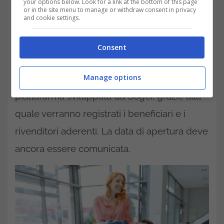
your options below. Look for a link at the bottom of this page
or in the site menu to manage or withdraw consent in privacy
and cookie settings.
Consent
Le richieste per accedere al contributo
Manage options
verranno gestite attraverso un’apposita
piattaforma sviluppata da Sogei, grazie alla
quale verranno registrati i beneficiari e i
rivenditori aderenti. La data di apertura deve
ancora essere comunicata.