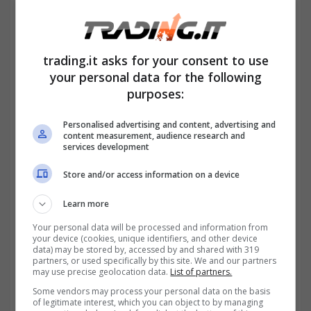
commerciali elettrici (categorie N1 e N2), ma
l’importo non deve superare il 30% del
prezzo di acquisto e rispetti le normative “de
trading.it asks for your consent to use
your personal data for the following
minimis”. Anche in questo caso è necessaria
purposes:
la rottamazione di un veicolo termico fino a
Euro 5.
Personalised advertising and content, advertising and
content measurement, audience research and
services development
Incentivi nuove auto: come e
Store and/or access information on a device
quando richiederli
Learn more
Your personal data will be processed and information from
your device (cookies, unique identifiers, and other device
data) may be stored by, accessed by and shared with 319
partners, or used specifically by this site. We and our partners
may use precise geolocation data.
List of partners.
Some vendors may process your personal data on the basis
of legitimate interest, which you can object to by managing