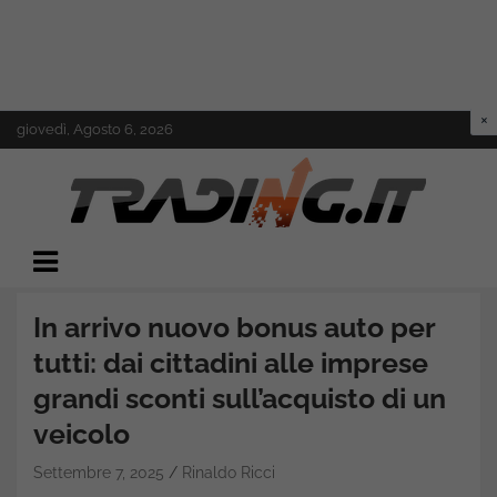
Skip
giovedì, Agosto 6, 2026
to
content
Il mondo del trading online
Trading.it
In arrivo nuovo bonus auto per
tutti: dai cittadini alle imprese
grandi sconti sull’acquisto di un
veicolo
Settembre 7, 2025
Rinaldo Ricci