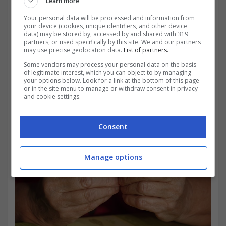
Learn more
delle tre deroghe della Legge Amato.
Di
Your personal data will be processed and information from
your device (cookies, unique identifiers, and other device
seguito, vengono riportate e spiegate nel
data) may be stored by, accessed by and shared with 319
partners, or used specifically by this site. We and our partners
concreto. La pensione non è più un
may use precise geolocation data.
List of partners.
Some vendors may process your personal data on the basis
miraggio.
of legitimate interest, which you can object to by managing
your options below. Look for a link at the bottom of this page
or in the site menu to manage or withdraw consent in privacy
and cookie settings.
Consent
Manage options