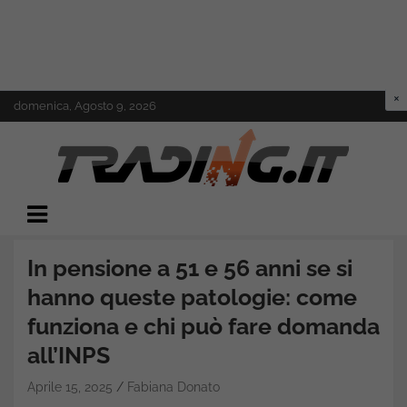
Skip
domenica, Agosto 9, 2026
to
content
Il mondo del trading online
Trading.it
In pensione a 51 e 56 anni se si
hanno queste patologie: come
funziona e chi può fare domanda
all’INPS
Aprile 15, 2025
Fabiana Donato