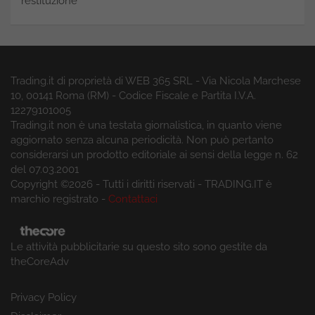
restituzione
Trading.it di proprietà di WEB 365 SRL - Via Nicola Marchese
10, 00141 Roma (RM) - Codice Fiscale e Partita I.V.A.
12279101005
Trading.it non è una testata giornalistica, in quanto viene
aggiornato senza alcuna periodicità. Non può pertanto
considerarsi un prodotto editoriale ai sensi della legge n. 62
del 07.03.2001
Copyright ©2026 - Tutti i diritti riservati - TRADING.IT è
marchio registrato -
Contattaci
Le attività pubblicitarie su questo sito sono gestite da
theCoreAdv
Privacy Policy