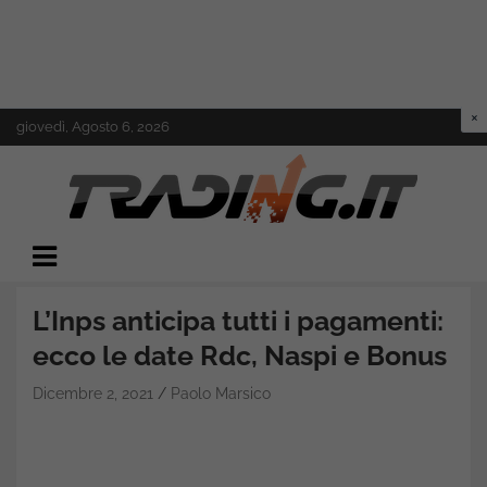
Skip
giovedì, Agosto 6, 2026
to
content
Il mondo del trading online
Trading.it
L’Inps anticipa tutti i pagamenti:
ecco le date Rdc, Naspi e Bonus
Dicembre 2, 2021
Paolo Marsico