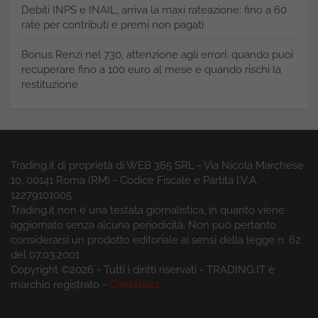
Debiti INPS e INAIL, arriva la maxi rateazione: fino a 60
rate per contributi e premi non pagati
Bonus Renzi nel 730, attenzione agli errori: quando puoi
recuperare fino a 100 euro al mese e quando rischi la
restituzione
Trading.it di proprietà di WEB 365 SRL - Via Nicola Marchese
10, 00141 Roma (RM) - Codice Fiscale e Partita I.V.A.
12279101005
Trading.it non è una testata giornalistica, in quanto viene
aggiornato senza alcuna periodicità. Non può pertanto
considerarsi un prodotto editoriale ai sensi della legge n. 62
del 07.03.2001
Copyright ©2026 - Tutti i diritti riservati - TRADING.IT è
marchio registrato -
Contattaci