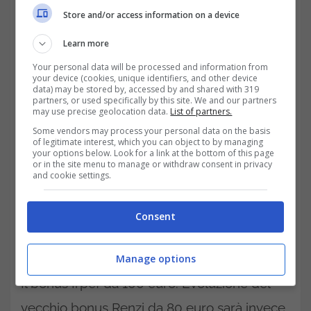
parte dell’Inps dalla giornata di domani 3
Store and/or access information on a device
dicembre fino al 10 chiaramente dello stesso
Learn more
mese.
Your personal data will be processed and information from
your device (cookies, unique identifiers, and other device
data) may be stored by, accessed by and shared with 319
partners, or used specifically by this site. We and our partners
may use precise geolocation data.
List of partners.
Some vendors may process your personal data on the basis
of legitimate interest, which you can object to by managing
your options below. Look for a link at the bottom of this page
or in the site menu to manage or withdraw consent in privacy
and cookie settings.
Consent
Manage options
Il bonus Irpef da 100 euro. Evoluzione del
vecchio bonus Renzi da 80 euro sarà invece