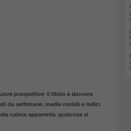
P
g
m
D
f
p
B
q
m
uove prospettive: il titolo è davvero
ati da settimane, medie mobili e indici
esta calma apparente, qualcosa si