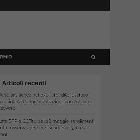
ARMIO
Articoli recenti
edolare secca nel 730, il reddito ‘escluso’
uò ridurre bonus e detrazioni: cosa sapere
davvero
Asta BTP e CCTeu del 28 maggio: rendimenti
otto osservazione con scadenze 5,10 e 20
nni