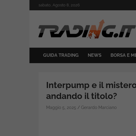
Skip
sabato, Agosto 8, 2026
to
content
Il mondo del trading online
Trading.it
GUIDA TRADING
NEWS
BORSA E M
Interpump e il mistero
andando il titolo?
Maggio 5, 2025
Gerardo Marciano