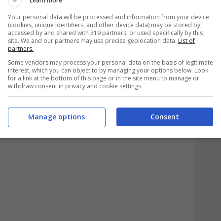
Learn more
irezione. Il
primo supporto
solido è a
Your personal data will be processed and information from your device
iù vicina
è posta a
37,26 euro
. In mezzo,
(cookies, unique identifiers, and other device data) may be stored by,
accessed by and shared with 319 partners, or used specifically by this
iniziano a leggere come una fase di
site. We and our partners may use precise geolocation data.
List of
partners.
fatti, si percepiscono volumi leggermente
Some vendors may process your personal data on the basis of legitimate
interest, which you can object to by managing your options below. Look
essere in formazione un
swing di
for a link at the bottom of this page or in the site menu to manage or
withdraw consent in privacy and cookie settings.
Manage options
Consent