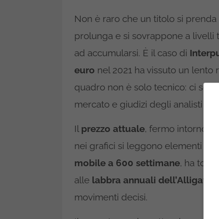
Non è raro che un titolo si prend
prolunga e si sovrappone a livelli 
ad accumularsi. È il caso di
Inter
euro
nel 2021 ha vissuto un lento 
quadro non è solo tecnico: ci sono
mercato e giudizi degli analisti c
Il
prezzo attuale
, fermo intorno ai
nei grafici si leggono elementi inter
mobile a 600 settimane
, ha tocc
alle
labbra annuali dell’Alligator
movimenti decisi.