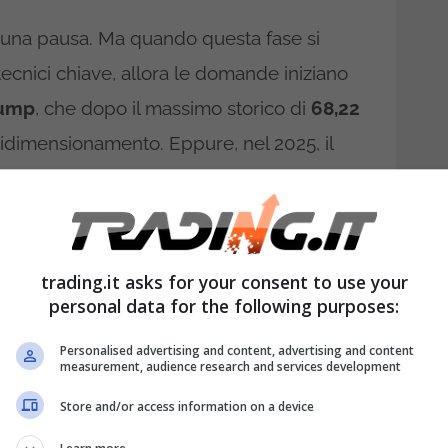
a una pausa. Ma quando questa fase si
tecnici chiave, allora le domande iniziano
pump
, che dopo il massimo storico di
68,22
ridimensionamento. Eppure, nel 2025, il
 aggiornamenti societari, segnali di
he suggeriscono uno scenario in evoluzione.
30,08 euro
, racconta una fase di stallo. Ma
trading.it asks for your consent to use your
essanti: il titolo si è adagiato sulla
media
personal data for the following purposes:
ato la
media a 200 mesi
e si è avvicinato
Personalised advertising and content, advertising and content
 Index
, indicatori che spesso precedono
measurement, audience research and services development
Store and/or access information on a device