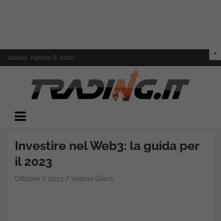
Skip
sabato, Agosto 8, 2026
to
content
Il mondo del trading online
Trading.it
Investire nel Web3: la guida per
il 2023
Ottobre 7, 2023
Valerio Diaco