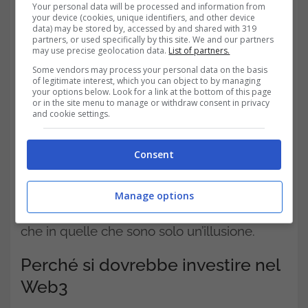
comportare una perdita significativa delle
Your personal data will be processed and information from
your device (cookies, unique identifiers, and other device
vostre risorse finanziarie. Se volete andare
data) may be stored by, accessed by and shared with 319
partners, or used specifically by this site. We and our partners
may use precise geolocation data.
List of partners.
sul sicuro, dovreste partecipare solo a
Some vendors may process your personal data on the basis
iniziative che sono state esaminate a fondo.
of legitimate interest, which you can object to by managing
your options below. Look for a link at the bottom of this page
or in the site menu to manage or withdraw consent in privacy
Per quanto riguarda l’affidabilità, anche gli
and cookie settings.
investimenti Web3 più redditizi non sono
Consent
necessariamente affidabili. Le migliori
possibilità sono quelle di investire in aziende
Manage options
che hanno casi d’uso reali e solidi, piuttosto
che in quelle che sono solo un’illusione.
Perché si dovrebbe investire nel
Web3