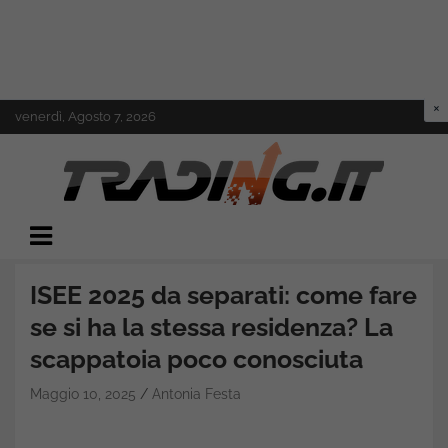
Skip
venerdì, Agosto 7, 2026
to
content
Il mondo del trading online
Trading.it
ISEE 2025 da separati: come fare
se si ha la stessa residenza? La
scappatoia poco conosciuta
Maggio 10, 2025
Antonia Festa