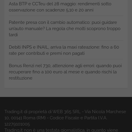
Asta BTP e CCTeu del 28 maggio: rendimenti sotto
osservazione con scadenze 5,10 e 20 anni
Patente presa con il cambio automatico: puoi guidare
un’auto manuale? La regola che molti scoprono troppo
tardi
Debiti INPS e INAIL, arriva la maxi rateazione: fino a 60
rate per contributi e premi non pagati
Bonus Renzi nel 730, attenzione agli errori: quando puoi
recuperare fino a 100 euro al mese e quando rischi la
restituzione
Trading.it di proprietà di WEB 365 SRL - Via Nicola Marchese
10, 00141 Roma (RM) - Codice Fiscale e Partita I.V.A.
12279101005
Trading.it non è una testata giornalistica, in quanto viene