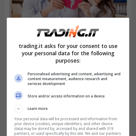
trading.it asks for your consent to use
ISEE separati e divorziati: coabitazione o residenza
your personal data for the following
diversa? (trading.it)
purposes:
Personalised advertising and content, advertising and
content measurement, audience research and
services development
Store and/or access information on a device
Learn more
Your personal data will be processed and information from
your device (cookies, unique identifiers, and other device
data) may be stored by, accessed by and shared with 319
partners, or used specifically by this site. We and our partners