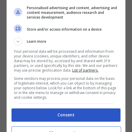
Personalised advertising and content, advertising and
content measurement, audience research and
services development
Store and/or access information on a device
Learn more
Your personal data will be processed and information from
your device (cookies, unique identifiers, and other device
data) may be stored by, accessed by and shared with 319
partners, or used specifically by this site. We and our partners
may use precise geolocation data.
List of partners.
Some vendors may process your personal data on the basis
Un altro elemento cruciale è il tipo di
of legitimate interest, which you can object to by managing
your options below. Look for a link at the bottom of this page
or in the site menu to manage or withdraw consent in privacy
contratto di lavoro. Un contratto a tempo
and cookie settings.
indeterminato offre maggiori sicurezze
rispetto a un lavoro autonomo o a tempo
Consent
determinato. Non si tratta di una