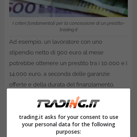
I criteri fondamentali per la concessione di un prestito-
trading.it
Ad esempio, un lavoratore con uno
stipendio netto di 900 euro al mese
potrebbe ottenere un prestito tra i 10.000 e i
14.000 euro, a seconda delle garanzie
offerte e della durata del finanziamento.
Questo perché le banche adottano criteri
che bilanciano il rapporto tra reddito e rate
trading.it asks for your consent to use
mensili, evitando di superare una soglia di
your personal data for the following
sostenibilità economica per il richiedente.
purposes: