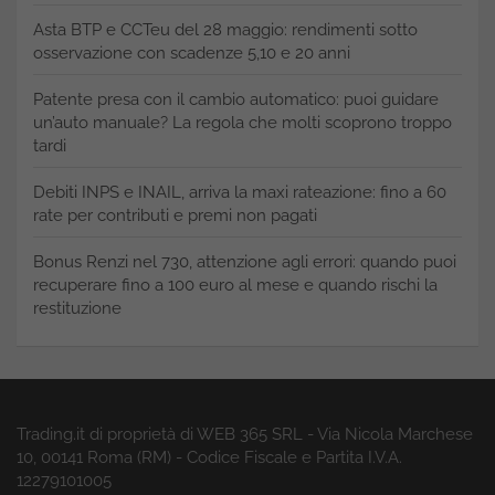
Asta BTP e CCTeu del 28 maggio: rendimenti sotto
osservazione con scadenze 5,10 e 20 anni
Patente presa con il cambio automatico: puoi guidare
un’auto manuale? La regola che molti scoprono troppo
tardi
Debiti INPS e INAIL, arriva la maxi rateazione: fino a 60
rate per contributi e premi non pagati
Bonus Renzi nel 730, attenzione agli errori: quando puoi
recuperare fino a 100 euro al mese e quando rischi la
restituzione
Trading.it di proprietà di WEB 365 SRL - Via Nicola Marchese
10, 00141 Roma (RM) - Codice Fiscale e Partita I.V.A.
12279101005