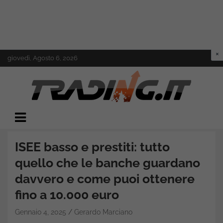
Skip
giovedì, Agosto 6, 2026
to
content
Il mondo del trading online
Trading.it
ISEE basso e prestiti: tutto
quello che le banche guardano
davvero e come puoi ottenere
fino a 10.000 euro
Gennaio 4, 2025
Gerardo Marciano