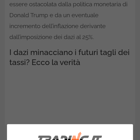
essere ostacolata dalla politica monetaria di
Donald Trump e da un eventuale
incremento dell’inflazione derivante
dall’imposizione dei dazi al 25%.
I dazi minacciano i futuri tagli dei
tassi? Ecco la verità