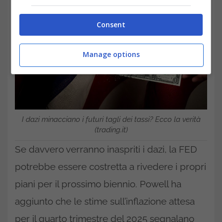
Consent
Manage options
I dazi minacciano i futuri tagli dei tassi? Ecco la verità
(trading.it)
Se davvero verranno inaspriti i dazi, la FED
potrebbe essere costretta a rivedere i propri
piani per il prossimo biennio. Powell ha
aggiunto che le stime sull’inflazione attesa
per il quarto trimestre del 2025 segnalano