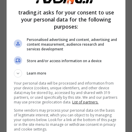
trading.it asks for your consent to use
L’ombra della recessione continua a
your personal data for the following
purposes:
minacciare gli Stati Uniti d’America. Se il
pericolo non dovesse rientrare, è difficile
Personalised advertising and content, advertising and
content measurement, audience research and
pensare ai futuri tagli dei tassi da parte della
services development
FED, previsto per la fine del 2025 e il 2026. Il
Store and/or access information on a device
Presidente della banca centrale
Learn more
statunitense, Jerome Powell, ha sottolineato
Your personal data will be processed and information from
your device (cookies, unique identifiers, and other device
come molti membri sarebbero contrari alle
data) may be stored by, accessed by and shared with 319
partners, or used specifically by this site. We and our partners
modifiche proprio a causa delle incertezze
may use precise geolocation data.
List of partners.
economiche.
Some vendors may process your personal data on the basis
of legitimate interest, which you can object to by managing
your options below. Look for a link at the bottom of this page
or in the site menu to manage or withdraw consent in privacy
and cookie settings.