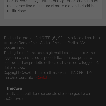
Bonus Renzi nel 730, attenzione agli errori: quando puoi
recuperare fino a 100 euro al mese e quando rischi la
restituzione
Trading.it di proprietà di WEB 365 SRL - Via Nicola Marchese
10, 00141 Roma (RM) - Codice Fiscale e Partita I.V.A.
12279101005
Trading.it non è una testata giornalistica, in quanto viene
aggiornato senza alcuna periodicità. Non può pertanto
considerarsi un prodotto editoriale ai sensi della legge n. 62
del 07.03.2001
Copyright ©2026 - Tutti i diritti riservati - TRADING.IT è
marchio registrato -
Contattaci
Le attività pubblicitarie su questo sito sono gestite da
theCoreAdv