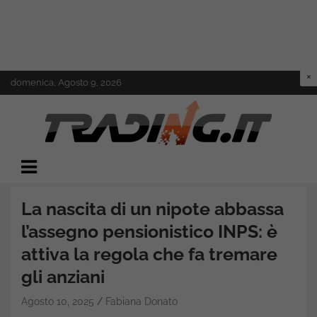
Skip
domenica, Agosto 9, 2026
to
content
Il mondo del trading online
Trading.it
La nascita di un nipote abbassa
l’assegno pensionistico INPS: è
attiva la regola che fa tremare
gli anziani
Agosto 10, 2025
Fabiana Donato