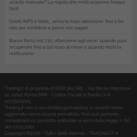
un’auto manuale? La regola che molti scoprono troppo
tardi
Debiti INPS e INAIL, arriva la maxi rateazione: fino a 60
rate per contributi e premi non pagati
Bonus Renzi nel 730, attenzione agli errori: quando puoi
recuperare fino a 100 euro al mese e quando rischi la
restituzione
Trading.it di proprietà di WEB 365 SRL - Via Nicola Marchese
10, 00141 Roma (RM) - Codice Fiscale e Partita I.V.A.
12279101005
Trading.it non è una testata giornalistica, in quanto viene
aggiornato senza alcuna periodicità. Non può pertanto
considerarsi un prodotto editoriale ai sensi della legge n. 62
del 07.03.2001
Copyright ©2026 - Tutti i diritti riservati - TRADING.IT è