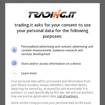
soddisfare dei requisiti rigidissimi.
La nuova suddivisione delle
quote, come la nascita di un
trading.it asks for your consent to use
nipote abbassa l’assegno
your personal data for the following
purposes:
Personalised advertising and content, advertising and
content measurement, audience research and
services development
Store and/or access information on a device
Learn more
Your personal data will be processed and information from
your device (cookies, unique identifiers, and other device
data) may be stored by, accessed by and shared with 319
partners, or used specifically by this site. We and our partners
may use precise geolocation data.
List of partners.
Dopo aver compreso
a chi la nascita di un
Some vendors may process your personal data on the basis