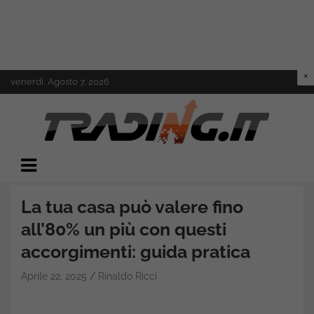
Skip
venerdì, Agosto 7, 2026
to
content
Il mondo del trading online
Trading.it
La tua casa può valere fino
all’80% un più con questi
accorgimenti: guida pratica
Aprile 22, 2025
Rinaldo Ricci