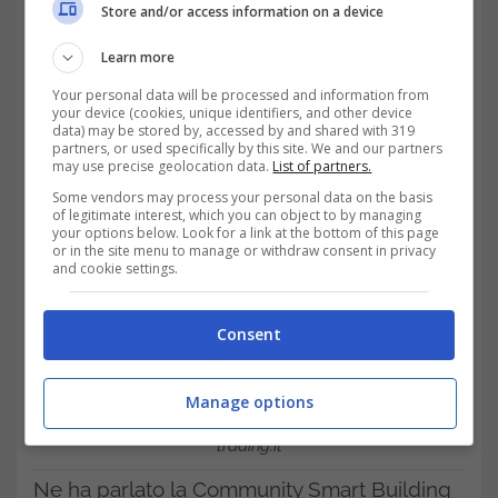
Store and/or access information on a device
smart home potrebbe convincere anche i
Learn more
più scettici.
Your personal data will be processed and information from
your device (cookies, unique identifiers, and other device
data) may be stored by, accessed by and shared with 319
partners, or used specifically by this site. We and our partners
may use precise geolocation data.
List of partners.
Some vendors may process your personal data on the basis
of legitimate interest, which you can object to by managing
your options below. Look for a link at the bottom of this page
or in the site menu to manage or withdraw consent in privacy
and cookie settings.
Consent
Manage options
Smart home: un ottimo investimento ecosostenibile –
trading.it
Ne ha parlato la Community Smart Building