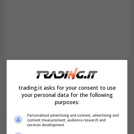
I dati per quanto riguarda gli immobili in
trading.it asks for your consent to use
Italia sono impietosi:
il 75% degli immobili
your personal data for the following
purposes:
del nostro patrimonio nazionale
si trovano
ancora nelle
tre peggiori classi
Personalised advertising and content, advertising and
content measurement, audience research and
energetiche,
ecco perché il valore
services development
economico di ritorno di un investimento in