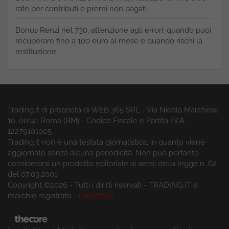
rate per contributi e premi non pagati
Bonus Renzi nel 730, attenzione agli errori: quando puoi
recuperare fino a 100 euro al mese e quando rischi la
restituzione
Trading.it di proprietà di WEB 365 SRL - Via Nicola Marchese
10, 00141 Roma (RM) - Codice Fiscale e Partita I.V.A.
12279101005
Trading.it non è una testata giornalistica, in quanto viene
aggiornato senza alcuna periodicità. Non può pertanto
considerarsi un prodotto editoriale ai sensi della legge n. 62
del 07.03.2001
Copyright ©2026 - Tutti i diritti riservati - TRADING.IT è
marchio registrato -
Contattaci