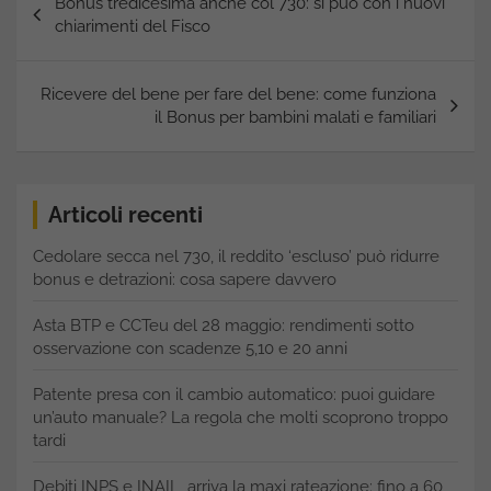
Bonus tredicesima anche col 730: si può con i nuovi
articoli
chiarimenti del Fisco
Ricevere del bene per fare del bene: come funziona
il Bonus per bambini malati e familiari
Articoli recenti
Cedolare secca nel 730, il reddito ‘escluso’ può ridurre
bonus e detrazioni: cosa sapere davvero
Asta BTP e CCTeu del 28 maggio: rendimenti sotto
osservazione con scadenze 5,10 e 20 anni
Patente presa con il cambio automatico: puoi guidare
un’auto manuale? La regola che molti scoprono troppo
tardi
Debiti INPS e INAIL, arriva la maxi rateazione: fino a 60