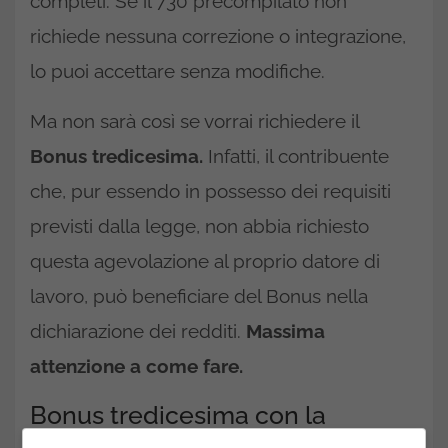
completi. Se il 730 precompilato non
richiede nessuna correzione o integrazione,
lo puoi accettare senza modifiche.
Ma non sarà così se vorrai richiedere il
Bonus tredicesima.
Infatti, il contribuente
che, pur essendo in possesso dei requisiti
previsti dalla legge, non abbia richiesto
questa agevolazione al proprio datore di
lavoro, può beneficiare del Bonus nella
dichiarazione dei redditi.
Massima
attenzione a come fare.
Bonus tredicesima con la
dichiarazione dei redditi: