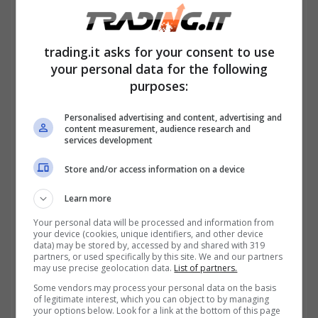
attenzione a cosa scrivere
trading.it asks for your consent to use
your personal data for the following
purposes:
Personalised advertising and content, advertising and
content measurement, audience research and
services development
Store and/or access information on a device
Learn more
Your personal data will be processed and information from
your device (cookies, unique identifiers, and other device
Attenzione a come si compila la
data) may be stored by, accessed by and shared with 319
partners, or used specifically by this site. We and our partners
dichiarazione dei redditi se vuoi ancora
may use precise geolocation data.
List of partners.
Some vendors may process your personal data on the basis
usufruire del Bonus tredicesima. Basta un
of legitimate interest, which you can object to by managing
your options below. Look for a link at the bottom of this page
piccolo errore per far saltare tutto. Ecco