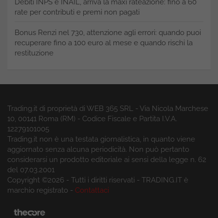
Debiti INPS e INAIL, arriva la maxi rateazione: fino a 60
rate per contributi e premi non pagati
Bonus Renzi nel 730, attenzione agli errori: quando puoi
recuperare fino a 100 euro al mese e quando rischi la
restituzione
Trading.it di proprietà di WEB 365 SRL - Via Nicola Marchese
10, 00141 Roma (RM) - Codice Fiscale e Partita I.V.A.
12279101005
Trading.it non è una testata giornalistica, in quanto viene
aggiornato senza alcuna periodicità. Non può pertanto
considerarsi un prodotto editoriale ai sensi della legge n. 62
del 07.03.2001
Copyright ©2026 - Tutti i diritti riservati - TRADING.IT è
marchio registrato -
Contattaci