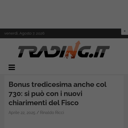
Skip
venerdì, Agosto 7, 2026
to
content
Il mondo del trading online
Trading.it
Bonus tredicesima anche col
730: si può con i nuovi
chiarimenti del Fisco
Aprile 22, 2025
Rinaldo Ricci