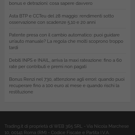
bonus e detrazioni: cosa sapere davvero
Asta BTP e CCTeu del 28 maggio: rendimenti sotto
osservazione con scadenze 5,10 e 20 anni
Patente presa con il cambio automatico: puoi guidare
un’auto manuale? La regola che molti scoprono troppo
tardi
Debiti INPS e INAIL, arriva la maxi rateazione: fino a 60
rate per contributi e premi non pagati
Bonus Renzi nel 730, attenzione agli errori: quando puoi
recuperare fino a 100 euro al mese e quando rischi la
restituzione
Trading.it di proprietà di WEB 365 SRL - Via Nicola Marchese
10, 00141 Roma (RM) - Codice Fiscale e Partita I.V.A.