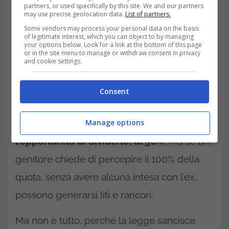
partners, or used specifically by this site. We and our partners
may use precise geolocation data.
List of partners.
Some vendors may process your personal data on the basis
of legitimate interest, which you can object to by managing
your options below. Look for a link at the bottom of this page
or in the site menu to manage or withdraw consent in privacy
and cookie settings.
Consent
Se la coppia è separata e uno dei due
Manage options
genitori richiede l’assegno Unico, c’è anche
l’opportunità di dividerlo, al 50%
. Ma se un
genitore chiede di percepire il 100% della
quota, senza avere alcuna intesa con l’ex,
possono generarsi liti e rancori.
Ma non è tutto, perché la legge sancisce