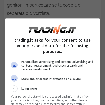
genitori, in particolare se la coppia è
separata o divorziata.
trading.it asks for your consent to use
your personal data for the following
purposes:
Personalised advertising and content, advertising and
content measurement, audience research and
services development
Assegno Unico e liti nella coppia: casi in cui succede e
Store and/or access information on a device
come tutelarsi -trading.it
Learn more
Your personal data will be processed and information from
your device (cookies, unique identifiers, and other device
data) may be stored by, accessed by and shared with 319