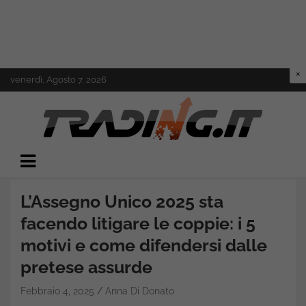
Skip
venerdì, Agosto 7, 2026
to
content
Il mondo del trading online
Trading.it
L’Assegno Unico 2025 sta
facendo litigare le coppie: i 5
motivi e come difendersi dalle
pretese assurde
Febbraio 4, 2025
Anna Di Donato