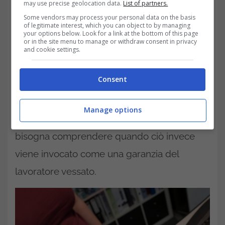
may use precise geolocation data.
List of partners.
Some vendors may process your personal data on the basis
of legitimate interest, which you can object to by managing
your options below. Look for a link at the bottom of this page
or in the site menu to manage or withdraw consent in privacy
and cookie settings.
Consent
Dopo aver analizzare
quando lavorare di
Manage options
domenica non dà diritto al risarcimento,
bisogna comprendere quando ciò invece
viene invocato come una garanzia del
lavoratore vessato.