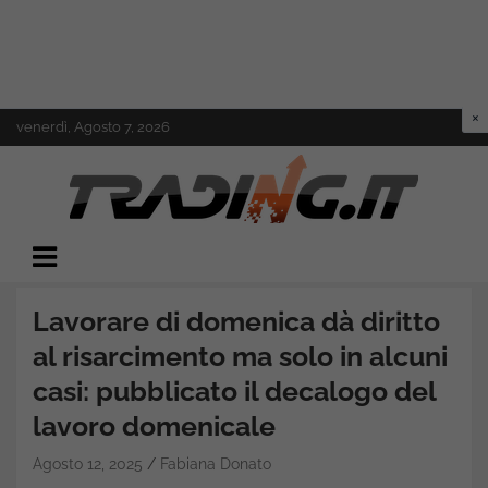
Skip
venerdì, Agosto 7, 2026
to
content
Il mondo del trading online
Trading.it
Lavorare di domenica dà diritto
al risarcimento ma solo in alcuni
casi: pubblicato il decalogo del
lavoro domenicale
Agosto 12, 2025
Fabiana Donato