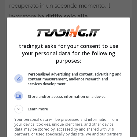
recuperato in un secondo momento, il
lavoratore ha
diritto solo alla
maggiorazione economica prevista dal
CCNL per il festivo.
E in questo caso il
trading.it asks for your consent to use
disagio viene compensato dalla retribuzione
your personal data for the following
aggiuntiva e non si configura in un danno da
purposes:
risarcire.
Personalised advertising and content, advertising and
content measurement, audience research and
Tutela dei diritti del lavoratore,
services development
lavorare di domenica dà diritto al
Store and/or access information on a device
risarcimento
Learn more
Your personal data will be processed and information from
your device (cookies, unique identifiers, and other device
data) may be stored by, accessed by and shared with 319
partners, or used specifically by this site. We and our partners