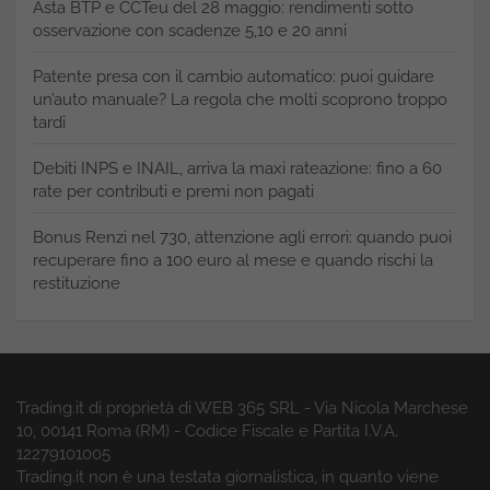
Asta BTP e CCTeu del 28 maggio: rendimenti sotto
osservazione con scadenze 5,10 e 20 anni
Patente presa con il cambio automatico: puoi guidare
un’auto manuale? La regola che molti scoprono troppo
tardi
Debiti INPS e INAIL, arriva la maxi rateazione: fino a 60
rate per contributi e premi non pagati
Bonus Renzi nel 730, attenzione agli errori: quando puoi
recuperare fino a 100 euro al mese e quando rischi la
restituzione
Trading.it di proprietà di WEB 365 SRL - Via Nicola Marchese
10, 00141 Roma (RM) - Codice Fiscale e Partita I.V.A.
12279101005
Trading.it non è una testata giornalistica, in quanto viene