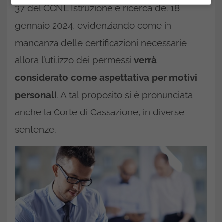
37 del CCNL Istruzione e ricerca del 18
gennaio 2024, evidenziando come in
mancanza delle certificazioni necessarie
allora l’utilizzo dei permessi
verrà
considerato come aspettativa per motivi
personali
. A tal proposito si è pronunciata
anche la Corte di Cassazione, in diverse
sentenze.