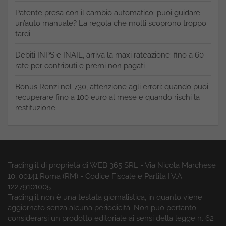
Patente presa con il cambio automatico: puoi guidare
un’auto manuale? La regola che molti scoprono troppo
tardi
Debiti INPS e INAIL, arriva la maxi rateazione: fino a 60
rate per contributi e premi non pagati
Bonus Renzi nel 730, attenzione agli errori: quando puoi
recuperare fino a 100 euro al mese e quando rischi la
restituzione
Trading.it di proprietà di WEB 365 SRL - Via Nicola Marchese
10, 00141 Roma (RM) - Codice Fiscale e Partita I.V.A.
12279101005
Trading.it non è una testata giornalistica, in quanto viene
aggiornato senza alcuna periodicità. Non può pertanto
considerarsi un prodotto editoriale ai sensi della legge n. 62