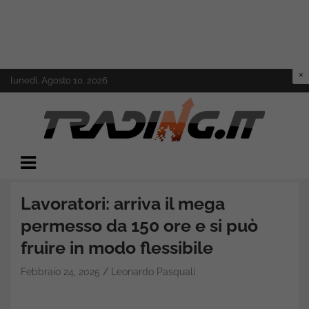
Skip
lunedì, Agosto 10, 2026
to
content
Il mondo del trading online
Trading.it
Lavoratori: arriva il mega
permesso da 150 ore e si può
fruire in modo flessibile
Febbraio 24, 2025
Leonardo Pasquali