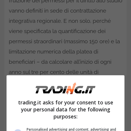
fruizione dei permessi per il diritto allo studio
vanno definiti in sede di contrattazione
integrativa regionale. E non solo, perché
viene specificata la quantificazione dei
permessi straordinari (massimo 150 ore) e la
limitazione numerica della platea di
beneficiari – da calcolare all’inizio di ogni
anno sul tre per cento delle unità di
personale in servizio.
150 ore di permesso per il diritto
trading.it asks for your consent to use
allo studio, cosa dice la
your personal data for the following
Cassazione? I chiarimenti
purposes:
Personalised advertising and content, advertising and