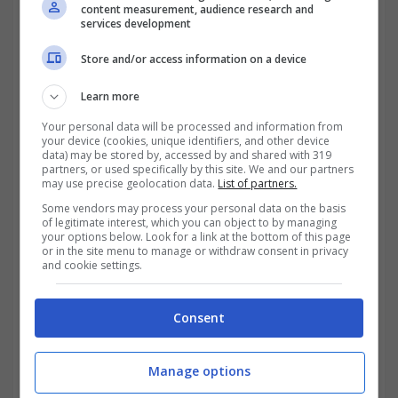
content measurement, audience research and
services development
Store and/or access information on a device
Learn more
Your personal data will be processed and information from
your device (cookies, unique identifiers, and other device
data) may be stored by, accessed by and shared with 319
partners, or used specifically by this site. We and our partners
may use precise geolocation data.
List of partners.
Some vendors may process your personal data on the basis
of legitimate interest, which you can object to by managing
“
Il personale che fruisce dei permessi è
your options below. Look for a link at the bottom of this page
or in the site menu to manage or withdraw consent in privacy
tenuto a presentare alla propria
and cookie settings.
amministrazione idonea certificazione, in
ordine alla iscrizione e alla frequenza alle
Consent
scuole e ai corsi, non ché agli esami finali
Manage options
sostenuti
”, così recita il comma 5 dell’articolo