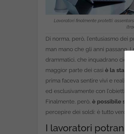
Lavoratori finalmente protetti: assentars
(tra
Di norma, però, l’entusiasmo dei p
man mano che gli anni passano. I m
drammatici, che inquadrano cioè sit
maggior parte dei casi
è la stanch
prima faceva sentire vivi e realizza
ed esclusivamente con l’obiettivo di
Finalmente, però,
è possibile star
percepire dei soldi: è tutto vero.
I lavoratori potrann