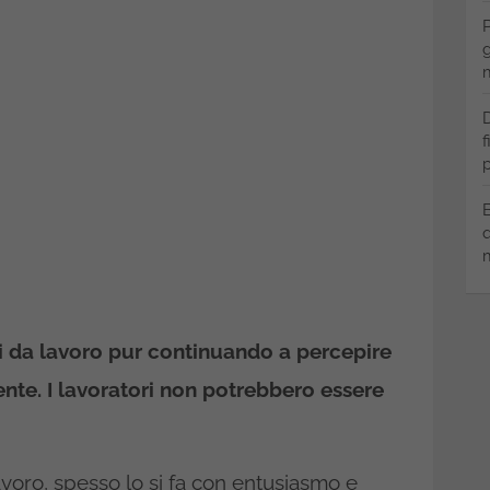
P
g
m
D
f
p
B
q
m
i da lavoro pur continuando a percepire
te. I lavoratori non potrebbero essere
voro, spesso lo si fa con entusiasmo e