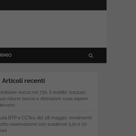
ARMIO
Articoli recenti
edolare secca nel 730, il reddito ‘escluso’
uò ridurre bonus e detrazioni: cosa sapere
davvero
Asta BTP e CCTeu del 28 maggio: rendimenti
otto osservazione con scadenze 5,10 e 20
nni