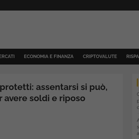
ERCATI
ECONOMIA E FINANZA
CRIPTOVALUTE
RISP
rotetti: assentarsi si può,
C
r avere soldi e riposo
p
s
a