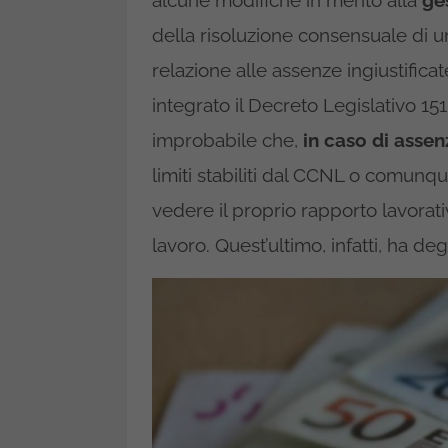
alcune modifiche in merito alla
ge
della risoluzione consensuale di un
relazione alle assenze ingiustific
integrato il Decreto Legislativo 151 
improbabile che,
in caso di assenz
limiti stabiliti dal CCNL o comunque
vedere il proprio rapporto lavorati
lavoro. Quest’ultimo, infatti, ha de