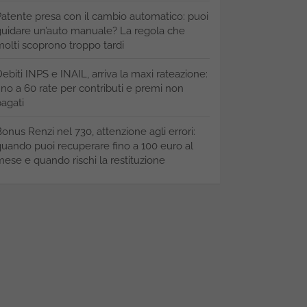
atente presa con il cambio automatico: puoi
uidare un’auto manuale? La regola che
olti scoprono troppo tardi
ebiti INPS e INAIL, arriva la maxi rateazione:
ino a 60 rate per contributi e premi non
agati
onus Renzi nel 730, attenzione agli errori:
uando puoi recuperare fino a 100 euro al
ese e quando rischi la restituzione