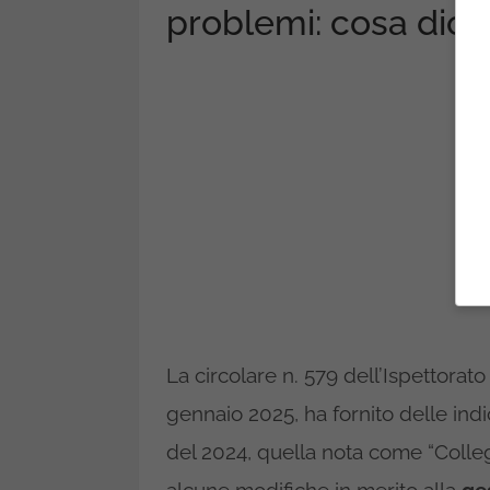
problemi: cosa dice 
La circolare n. 579 dell’Ispettorat
gennaio 2025, ha fornito delle ind
del 2024, quella nota come “Colle