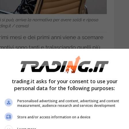
i si può, arriva la normativa per avere soldi e riposo
ding.it / canva)
rimi mesi e dei primi anni viene a scemare
otivi sono tanti e tralasciando quelli più
uazioni di sfruttamento o simili, nella
ezza a farsi avanti
e a trasformare ciò che
ti in un’attività di routine da compiere solo
trading.it asks for your consent to use your
 arrivare sani e salvi a fine settimana.
personal data for the following purposes:
e a casa e riposarsi
pur continuando a
Personalised advertising and content, advertising and content
measurement, audience research and services development
Store and/or access information on a device
o assentarsi senza