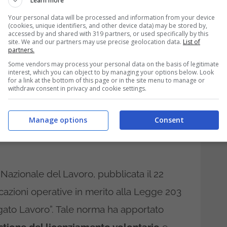
Learn more
la circolare 579
Your personal data will be processed and information from your device
(cookies, unique identifiers, and other device data) may be stored by,
accessed by and shared with 319 partners, or used specifically by this
site. We and our partners may use precise geolocation data.
List of
partners.
Some vendors may process your personal data on the basis of legitimate
interest, which you can object to by managing your options below. Look
for a link at the bottom of this page or in the site menu to manage or
withdraw consent in privacy and cookie settings.
Manage options
Consent
o Nazionale del Lavoro, pubblicata il 22
icazioni operative in merito alla Legge 203
gato Lavoro”. Tale norma ha apportato