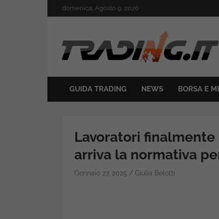
Skip
domenica, Agosto 9, 2026
to
content
Il mondo del trading online
Trading.it
GUIDA TRADING
NEWS
BORSA E M
Lavoratori finalmente p
arriva la normativa pe
Gennaio 27, 2025
Giulia Belotti