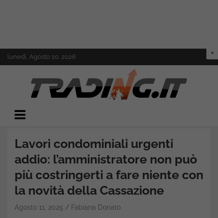
Skip
lunedì, Agosto 10, 2026
to
content
Il mondo del trading online
Trading.it
Lavori condominiali urgenti
addio: l’amministratore non può
più costringerti a fare niente con
la novità della Cassazione
Agosto 11, 2025
Fabiana Donato