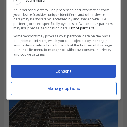
Learn more
Your personal data will be processed and information from
your device (cookies, unique identifiers, and other device
data) may be stored by, accessed by and shared with 319
partners, or used specifically by this site. We and our partners
may use precise geolocation data.
List of partners.
Some vendors may process your personal data on the basis
Cambieranno molti aspetti rispetto la
of legitimate interest, which you can object to by managing
your options below. Look for a link at the bottom of this page
gestione dei lavori condominiali urgenti,
or in the site menu to manage or withdraw consent in privacy
and cookie settings.
specie nelle loro conseguenze concrete, dal
momento in cui
per i condomini significa
Consent
avere più garanzie e tutele.
Manage options