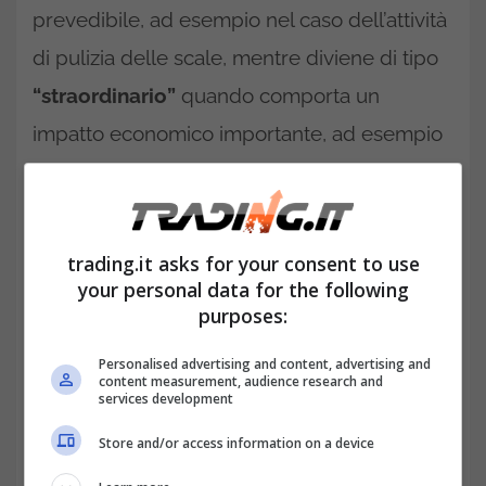
prevedibile, ad esempio nel caso dell’attività
di pulizia delle scale, mentre diviene di tipo
“straordinario”
quando comporta un
impatto economico importante, ad esempio
nel rifacimento della facciata.
Arriva la nuova gestione dei
lavori condominiali urgenti, cosa
trading.it asks for your consent to use
your personal data for the following
cambierà
purposes:
Personalised advertising and content, advertising and
content measurement, audience research and
services development
Store and/or access information on a device