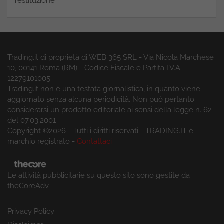
restituzione
Trading.it di proprietà di WEB 365 SRL - Via Nicola Marchese
10, 00141 Roma (RM) - Codice Fiscale e Partita I.V.A.
12279101005
Trading.it non è una testata giornalistica, in quanto viene
aggiornato senza alcuna periodicità. Non può pertanto
considerarsi un prodotto editoriale ai sensi della legge n. 62
del 07.03.2001
Copyright ©2026 - Tutti i diritti riservati - TRADING.IT è
marchio registrato -
Contattaci
Le attività pubblicitarie su questo sito sono gestite da
theCoreAdv
Privacy Policy