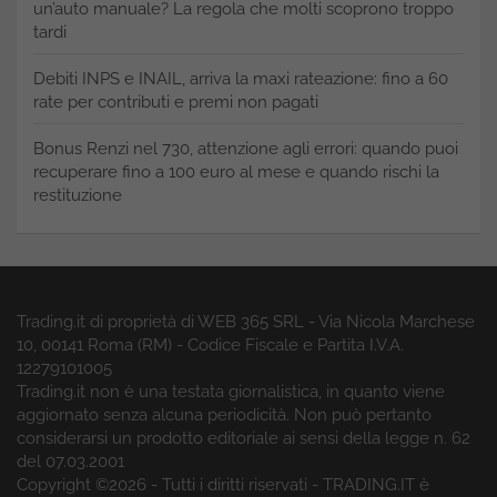
un’auto manuale? La regola che molti scoprono troppo
tardi
Debiti INPS e INAIL, arriva la maxi rateazione: fino a 60
rate per contributi e premi non pagati
Bonus Renzi nel 730, attenzione agli errori: quando puoi
recuperare fino a 100 euro al mese e quando rischi la
restituzione
Trading.it di proprietà di WEB 365 SRL - Via Nicola Marchese
10, 00141 Roma (RM) - Codice Fiscale e Partita I.V.A.
12279101005
Trading.it non è una testata giornalistica, in quanto viene
aggiornato senza alcuna periodicità. Non può pertanto
considerarsi un prodotto editoriale ai sensi della legge n. 62
del 07.03.2001
Copyright ©2026 - Tutti i diritti riservati - TRADING.IT è