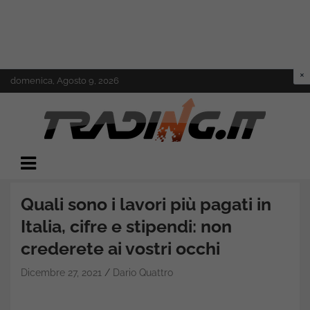
Skip
domenica, Agosto 9, 2026
to
content
Il mondo del trading online
Trading.it
Quali sono i lavori più pagati in
Italia, cifre e stipendi: non
crederete ai vostri occhi
Dicembre 27, 2021
Dario Quattro