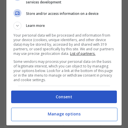
services development
riceverebbe circa
64
mila
euro
.
Store and/or access information on a device
Learn more
Your personal data will be processed and information from
your device (cookies, unique identifiers, and other device
data) may be stored by, accessed by and shared with 319
partners, or used specifically by this site. We and our partners
may use precise geolocation data.
List of partners.
Some vendors may process your personal data on the basis
of legitimate interest, which you can object to by managing
your options below. Look for a link at the bottom of this page
or in the site menu to manage or withdraw consent in privacy
and cookie settings.
In ottava posizione
l’ingegnere,
il cui campo
Consent
prevede diversi tipi di specializzazioni, ed un
guadagno medio che si attesterebbe sui
40
Manage options
mila
euro
lordi
annui
,
fino a 80 mila
, senza