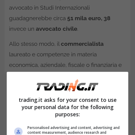
avvocato in Studi Internazionali
guadagnerebbe circa
51 mila euro, 38
invece un
avvocato
civile
.
Allo stesso modo, il
commercialista
laureato e competenze in materia
economica, aziendale, fiscale o finanziaria e
iscritto all’ordine, che abbia conoscenze di
ragioneria, contabilità, fisco, diritto
commerciale e così via, guadagnerebbe in
trading.it asks for your consent to use
your personal data for the following
media circa
36
mila euro
l’anno
. Anche in
purposes:
questo caso possono esserci variazione, con
un titolare di uno studio famoso che
Personalised advertising and content, advertising and
content measurement, audience research and