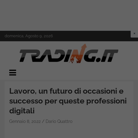
Skip
domenica, Agosto 9, 2026
to
content
Il mondo del trading online
Trading.it
Lavoro, un futuro di occasioni e
successo per queste professioni
digitali
Gennaio 8, 2022
Dario Quattro