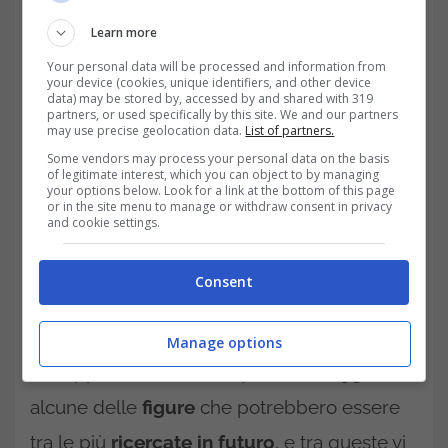
Learn more
L’arrivo della pandemia ha reso necessario
Your personal data will be processed and information from
modalità di lavoro diverse, basti pensare allo
your device (cookies, unique identifiers, and other device
data) may be stored by, accessed by and shared with 319
smartworking
e in un certo senso vi è stata
partners, or used specifically by this site. We and our partners
may use precise geolocation data.
List of partners.
una spinta nei confronti del
lavoro digitale;
Some vendors may process your personal data on the basis
of legitimate interest, which you can object to by managing
come spiega
Proiezionidiborsa.it
, ad esempio
your options below. Look for a link at the bottom of this page
or in the site menu to manage or withdraw consent in privacy
molte aziende hanno dovuto creare i profili
and cookie settings.
online per far si di farsi conoscere e poter
Consent
effettuare vendite sul web.
Proprio su
Proeizionidiborsa.it
,
Manage options
nell’approfondimento, è possibile leggere di
alcune delle
figure
che potrebbero essere
tra le più
ricercate in futuro
, e tra queste vi