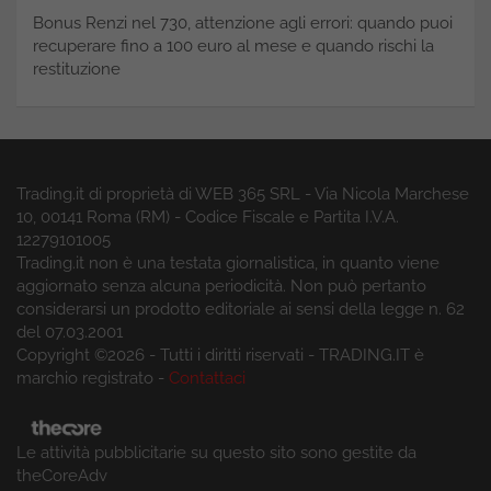
Bonus Renzi nel 730, attenzione agli errori: quando puoi
recuperare fino a 100 euro al mese e quando rischi la
restituzione
Trading.it di proprietà di WEB 365 SRL - Via Nicola Marchese
10, 00141 Roma (RM) - Codice Fiscale e Partita I.V.A.
12279101005
Trading.it non è una testata giornalistica, in quanto viene
aggiornato senza alcuna periodicità. Non può pertanto
considerarsi un prodotto editoriale ai sensi della legge n. 62
del 07.03.2001
Copyright ©2026 - Tutti i diritti riservati - TRADING.IT è
marchio registrato -
Contattaci
Le attività pubblicitarie su questo sito sono gestite da
theCoreAdv