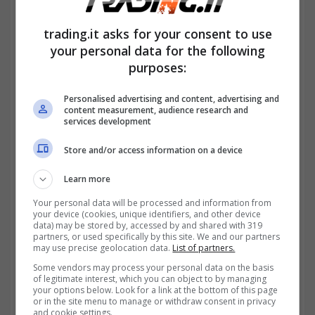
all’RD 2657/1923
per attivare le disposizioni
trading.it asks for your consent to use
di questa tipologia di lavoro.
your personal data for the following
purposes:
Personalised advertising and content, advertising and
content measurement, audience research and
services development
Store and/or access information on a device
Learn more
Your personal data will be processed and information from
your device (cookies, unique identifiers, and other device
data) may be stored by, accessed by and shared with 319
partners, or used specifically by this site. We and our partners
may use precise geolocation data.
List of partners.
Ma la recente
abrogazione
degli atti
Some vendors may process your personal data on the basis
of legitimate interest, which you can object to by managing
normativi prerepubblicani risalenti tra
your options below. Look for a link at the bottom of this page
or in the site menu to manage or withdraw consent in privacy
1861 e 1946, ha posto un vuoto normativo
and cookie settings.