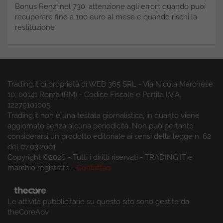
Bonus Renzi nel 730, attenzione agli errori: quando puoi
recuperare fino a 100 euro al mese e quando rischi la
restituzione
Trading.it di proprietà di WEB 365 SRL - Via Nicola Marchese
10, 00141 Roma (RM) - Codice Fiscale e Partita I.V.A.
12279101005
Trading.it non è una testata giornalistica, in quanto viene
aggiornato senza alcuna periodicità. Non può pertanto
considerarsi un prodotto editoriale ai sensi della legge n. 62
del 07.03.2001
Copyright ©2026 - Tutti i diritti riservati - TRADING.IT è
marchio registrato -
Contattaci
Le attività pubblicitarie su questo sito sono gestite da
theCoreAdv