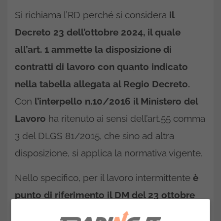
Si richiama l’RD perché si considera
il
Decreto 23 dell’ottobre 2024, il quale
all’art. 1 ammette la disposizione di
contratti di lavoro con quanto indicato
nella tabella allegata al Regio Decreto.
Con
l’interpello n.10/2016 il Ministero del
Lavoro
ha ritenuto ai sensi dell’art.55 comma
3 del DLGS 81/2015, che sino ad altra
disposizione, si applica la normativa vigente.
Nello specifico, per il lavoro intermittente
è
punto di riferimento il DM del 23 ottobre
2024, di conseguenza ci si può rifare