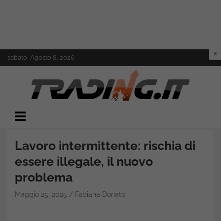
Skip
sabato, Agosto 8, 2026
to
content
Il mondo del trading online
Trading.it
Lavoro intermittente: rischia di
essere illegale, il nuovo
problema
Maggio 25, 2025
Fabiana Donato