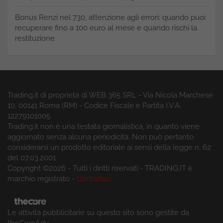
Bonus Renzi nel 730, attenzione agli errori: quando puoi
recuperare fino a 100 euro al mese e quando rischi la
restituzione
Trading.it di proprietà di WEB 365 SRL - Via Nicola Marchese
10, 00141 Roma (RM) - Codice Fiscale e Partita I.V.A.
12279101005
Trading.it non è una testata giornalistica, in quanto viene
aggiornato senza alcuna periodicità. Non può pertanto
considerarsi un prodotto editoriale ai sensi della legge n. 62
del 07.03.2001
Copyright ©2026 - Tutti i diritti riservati - TRADING.IT è
marchio registrato -
Contattaci
Le attività pubblicitarie su questo sito sono gestite da
theCoreAdv