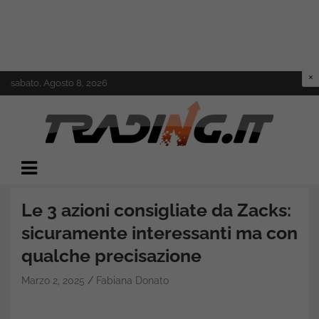
Skip
sabato, Agosto 8, 2026
to
content
Il mondo del trading online
Trading.it
Le 3 azioni consigliate da Zacks:
sicuramente interessanti ma con
qualche precisazione
Marzo 2, 2025
Fabiana Donato