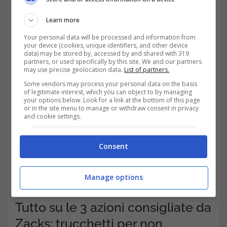
Presenta un rapporto di distribuzione
Learn more
inferiore al 30%, e dovrebbe avere ampio
Your personal data will be processed and information from
your device (cookies, unique identifiers, and other device
margine di leva finanziaria in futuro.
data) may be stored by, accessed by and shared with 319
partners, or used specifically by this site. We and our partners
may use precise geolocation data.
List of partners.
Some vendors may process your personal data on the basis
of legitimate interest, which you can object to by managing
your options below. Look for a link at the bottom of this page
or in the site menu to manage or withdraw consent in privacy
and cookie settings.
Consent
Manage options
Tutto su le 3 azioni consigliate da
Zacks: trucchetti per non