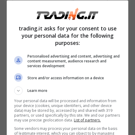
gli investimenti (trading.it)
trading.it asks for your consent to use
your personal data for the following
purposes:
Personalised advertising and content, advertising and
content measurement, audience research and
services development
Store and/or access information on a device
Learn more
Per questo motivo, un errore che spesso i
Your personal data will be processed and information from
your device (cookies, unique identifiers, and other device
traders fanno è
comprare al massimo e
data) may be stored by, accessed by and shared with 319
partners, or used specifically by this site. We and our partners
vendere al minimo
, se notano che un titolo
may use precise geolocation data.
List of partners.
che osservano da mesi è improvvisamente
Some vendors may process your personal data on the basis
of legitimate interest, which you can object to by managing