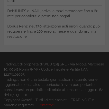
tardi
Debiti INPS e INAIL, arriva la maxi rateazione: fino a 60
rate per contributi e premi non pagati
Bonus Renzi nel 730, attenzione agli errori: quando puoi
recuperare fino a 100 euro al mese e quando rischi la
restituzione
Trading.it di proprietà di WEB 365 SRL - Via Nicola Marchese
10, 00141 Roma (RM) - Codice Fiscale e Partita I.V.A.
12279101005
Trading.it non è una testata giornalistica, in quanto viene
aggiornato senza alcuna periodicità. Non può pertanto
considerarsi un prodotto editoriale ai sensi della legge n. 62
del 07.03.2001
Copyright ©2026 - Tutti i diritti riservati - TRADING.IT è
marchio registrato -
Contattaci