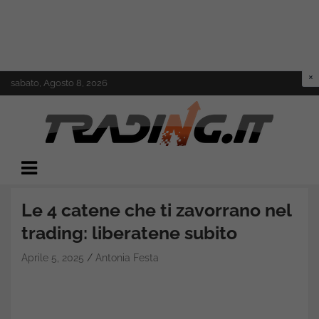
Skip
sabato, Agosto 8, 2026
to
content
Il mondo del trading online
Trading.it
Le 4 catene che ti zavorrano nel
trading: liberatene subito
Aprile 5, 2025
Antonia Festa