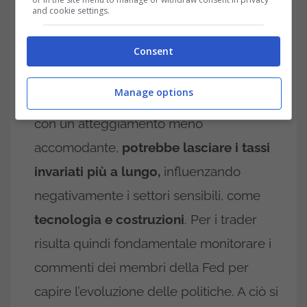
and cookie settings.
Consent
Come interpretare l’apertura positiva: una guida per il
trader -trading.it
Manage options
Valutazione della politica Fed
: La Fed,
con un atteggiamento meno
accomodante,
potrebbe lasciare i tassi
invariati più a lungo,
influenzando
negativamente i settori sensibili, come
tecnologia e costruzioni
. Per i trader
risulta quindi fondamentale monitorare i
commenti dei membri della Fed per
capire l’evoluzione delle politiche. A ciò si