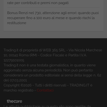
rate per contributi e premi non pagati
Bonus Renzi nel 730, attenzione agli errori: quando puoi
recuperare fino a 100 euro al mese e quando rischi la
restituzione
Trading.it di proprietà di WEB 365 SRL - Via Nicola Marchese
10, 00141 Roma (RM) - Codice Fiscale e Partita I.V.A.
12279101005
Trading.it non è una testata giornalistica, in quanto viene
aggiornato senza alcuna periodicità. Non può pertanto
considerarsi un prodotto editoriale ai sensi della legge n. 62
del 07.03.2001
Copyright ©2026 - Tutti i diritti riservati - TRADING.IT è
marchio registrato -
Contattaci
Le attività pubblicitarie su questo sito sono gestite da