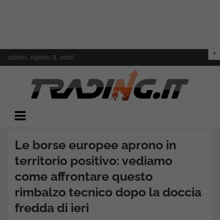
Skip
sabato, Agosto 8, 2026
to
content
Il mondo del trading online
Trading.it
Le borse europee aprono in
territorio positivo: vediamo
come affrontare questo
rimbalzo tecnico dopo la doccia
fredda di ieri