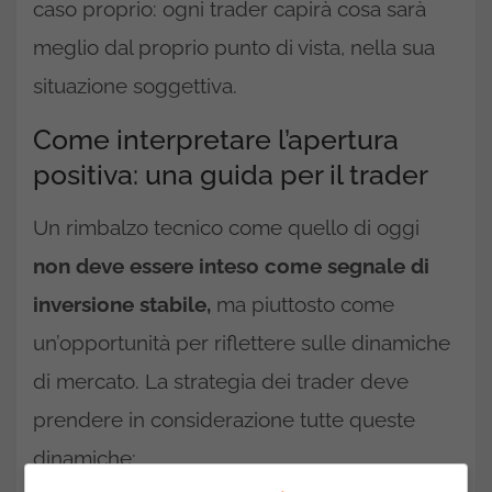
caso proprio: ogni trader capirà cosa sarà
meglio dal proprio punto di vista, nella sua
situazione soggettiva.
Come interpretare l’apertura
positiva: una guida per il trader
Un rimbalzo tecnico come quello di oggi
non deve essere inteso come segnale di
inversione stabile,
ma piuttosto come
un’opportunità per riflettere sulle dinamiche
di mercato. La strategia dei trader deve
prendere in considerazione tutte queste
dinamiche: