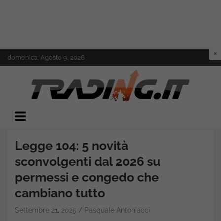
Skip
domenica, Agosto 9, 2026
to
content
Il mondo del trading online
Trading.it
Legge 104: 5 novità
sconvolgenti dal 2026 su
permessi e congedo che
cambiano tutto
Settembre 21, 2025
Pasquale Antoniacci