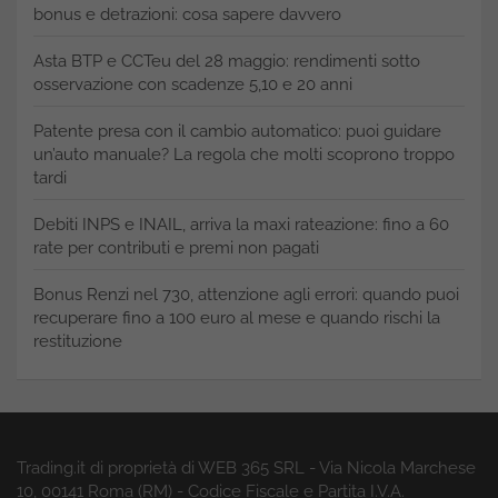
bonus e detrazioni: cosa sapere davvero
Asta BTP e CCTeu del 28 maggio: rendimenti sotto
osservazione con scadenze 5,10 e 20 anni
Patente presa con il cambio automatico: puoi guidare
un’auto manuale? La regola che molti scoprono troppo
tardi
Debiti INPS e INAIL, arriva la maxi rateazione: fino a 60
rate per contributi e premi non pagati
Bonus Renzi nel 730, attenzione agli errori: quando puoi
recuperare fino a 100 euro al mese e quando rischi la
restituzione
Trading.it di proprietà di WEB 365 SRL - Via Nicola Marchese
10, 00141 Roma (RM) - Codice Fiscale e Partita I.V.A.