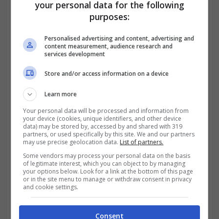
your personal data for the following
purposes:
Personalised advertising and content, advertising and
content measurement, audience research and
services development
Un altro motivo comune è la
mancata
Store and/or access information on a device
presentazione alla visita di accertamento
Learn more
sanitario
. Se il beneficiario non si presenta
Your personal data will be processed and information from
senza giustificazione, l’
INPS
potrebbe
your device (cookies, unique identifiers, and other device
data) may be stored by, accessed by and shared with 319
revocare i benefici per mancanza di
partners, or used specifically by this site. We and our partners
may use precise geolocation data.
List of partners.
conferma della situazione sanitaria.
Some vendors may process your personal data on the basis
of legitimate interest, which you can object to by managing
your options below. Look for a link at the bottom of this page
Infine, c’è la questione dell’
uso improprio
or in the site menu to manage or withdraw consent in privacy
and cookie settings.
dei permessi
. La
Legge 104
garantisce
permessi retribuiti per assistere un familiare
Consent