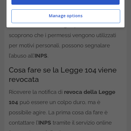
con disabilità, ma se vengono usati per altri
scopi, il rischio di revoca è alto. Alcuni datori
Manage options
di lavoro avviano indagini private e, se
scoprono che i permessi vengono utilizzati
per motivi personali, possono segnalare
l’abuso all’
INPS
.
Cosa fare se la Legge 104 viene
revocata
Ricevere la notifica di
revoca della Legge
104
può essere un colpo duro, ma è
possibile agire. La prima cosa da fare è
contattare l’
INPS
tramite il servizio online