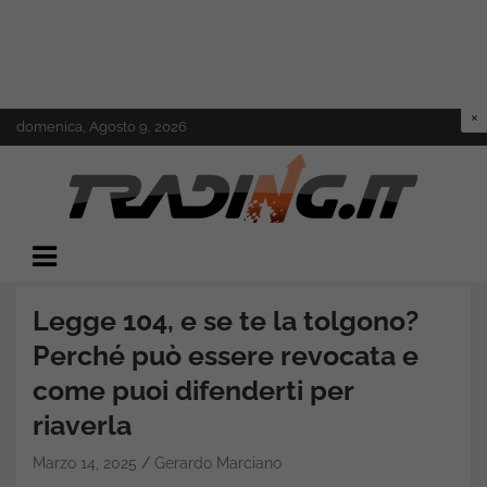
Skip
domenica, Agosto 9, 2026
to
content
Il mondo del trading online
Trading.it
Legge 104, e se te la tolgono?
Perché può essere revocata e
come puoi difenderti per
riaverla
Marzo 14, 2025
Gerardo Marciano