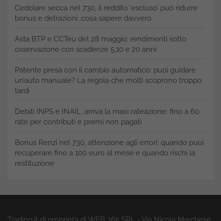
Cedolare secca nel 730, il reddito ‘escluso’ può ridurre
bonus e detrazioni: cosa sapere davvero
Asta BTP e CCTeu del 28 maggio: rendimenti sotto
osservazione con scadenze 5,10 e 20 anni
Patente presa con il cambio automatico: puoi guidare
un’auto manuale? La regola che molti scoprono troppo
tardi
Debiti INPS e INAIL, arriva la maxi rateazione: fino a 60
rate per contributi e premi non pagati
Bonus Renzi nel 730, attenzione agli errori: quando puoi
recuperare fino a 100 euro al mese e quando rischi la
restituzione
Trading.it di proprietà di WEB 365 SRL - Via Nicola Marchese