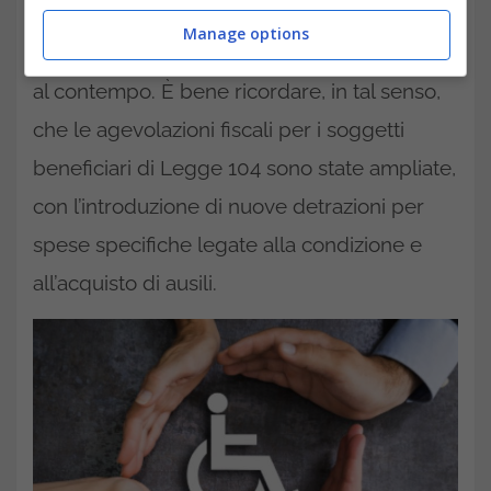
potenza possono essere richiesti più
Manage options
permessi, il supporto economico è rafforzato
al contempo. È bene ricordare, in tal senso,
che le agevolazioni fiscali per i soggetti
beneficiari di Legge 104 sono state ampliate,
con l’introduzione di nuove detrazioni per
spese specifiche legate alla condizione e
all’acquisto di ausili.