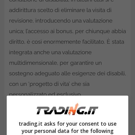
addirittura scelto di eliminare la visita di
revisione, introducendo una valutazione
unica; l’accesso ai bonus, per chiunque abbia
diritto, è così enormemente facilitato. È stata
integrata anche una valutazione
multidimensionale, per garantire un
sostegno adeguato alle esigenze dei disabili,
con un ‘progetto di vita’ che sia
personalizzato ed esclusivo.
Sentenze recenti e Legge 104:
tutte le novità del 2025 per i
trading.it asks for your consent to use
disabili
your personal data for the following