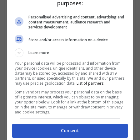
purposes:
Personalised advertising and content, advertising and
content measurement, audience research and
services development
Store and/or access information on a device
Learn more
Your personal data will be processed and information from
your device (cookies, unique identifiers, and other device
data) may be stored by, accessed by and shared with 319
partners, or used specifically by this site. We and our partners
may use precise geolocation data.
List of partners.
La Corte di Cassazione, in alcune recenti
Some vendors may process your personal data on the basis
of legitimate interest, which you can object to by managing
sentenze,
ha stabilito nuove modalità per
your options below. Look for a link at the bottom of this page
or in the site menu to manage or withdraw consent in privacy
calcolare i permessi lavorativi
riservate a
and cookie settings.
quei familiari che assistono persone con
Consent
disabilità. Una svolta epocale perché in