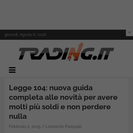
Skip
giovedì, Agosto 6, 2026
to
content
Il mondo del trading online
Trading.it
Legge 104: nuova guida
completa alle novità per avere
molti più soldi e non perdere
nulla
Febbraio 2, 2025
Leonardo Pasquali