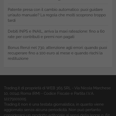
Patente presa con il cambio automatico: puoi guidare
un’auto manuale? La regola che molti scoprono troppo
tardi
Debiti INPS e INAIL, arriva la maxi rateazione: fino a 60
rate per contributi e premi non pagati
Bonus Renzi nel 730, attenzione agli errori: quando puoi
recuperare fino a 100 euro al mese e quando rischi la
restituzione
Trading.it di proprietà di WEB 365 SRL - Via Nicola Marchese
10, 00141 Roma (RM) - Codice Fiscale e Partita I.V.A.
12279101005
Trading.it non è una testata giornalistica, in quanto viene
aggiornato senza alcuna periodicità. Non può pertanto
considerarsi un prodotto editoriale ai sensi della legge n. 62