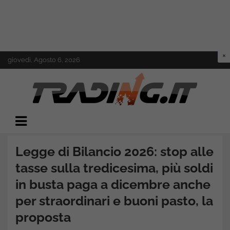
Skip
giovedì, Agosto 6, 2026
to
content
Il mondo del trading online
Trading.it
Legge di Bilancio 2026: stop alle
tasse sulla tredicesima, più soldi
in busta paga a dicembre anche
per straordinari e buoni pasto, la
proposta