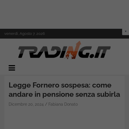
Skip
venerdì, Agosto 7, 2026
to
content
Il mondo del trading online
Trading.it
Legge Fornero sospesa: come
andare in pensione senza subirla
Dicembre 20, 2024
Fabiana Donato