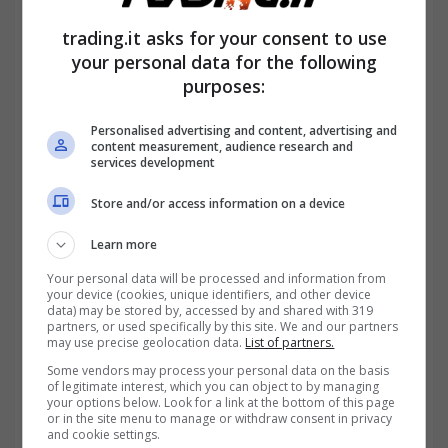
trading.it asks for your consent to use
your personal data for the following
purposes:
Personalised advertising and content, advertising and
content measurement, audience research and
services development
Store and/or access information on a device
Learn more
Your personal data will be processed and information from
your device (cookies, unique identifiers, and other device
Cosa fare se la Legge Fornero viene sospesa? La
data) may be stored by, accessed by and shared with 319
risposta degli esperti- Trading.it
partners, or used specifically by this site. We and our partners
may use precise geolocation data.
List of partners.
Some vendors may process your personal data on the basis
of legitimate interest, which you can object to by managing
your options below. Look for a link at the bottom of this page
or in the site menu to manage or withdraw consent in privacy
and cookie settings.