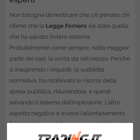
Non bisogna dimenticare che c’è persino chi
ritiene che la
Legge Fornero
sia stata quella
che ha salvato l’intero sistema.
Probabilmente come sempre, nella maggior
parte dei casi, la verità sta nel mezzo. Perché
sì inasprendo i requisiti, la suddetta
normativa, ha risollevato le risorse della
spesa pubblica, riducendola, e quindi
salvando il sistema dall’implosione. L’altro
aspetto negativo è invece l’allontanamento
fisico nel tempo del sogno pensionistico. Ad
oggi, come dirgli addio?