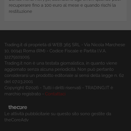
recuperare fino a 100 euro al mese e quando rischi la
restituzione
Trading.it di proprietà di WEB 365 SRL - Via Nicola Marchese
10, 00141 Roma (RM) - Codice Fiscale e Partita I.V.A.
12279101005
Trading.it non è una testata giornalistica, in quanto viene
aggiornato senza alcuna periodicità. Non può pertanto
considerarsi un prodotto editoriale ai sensi della legge n. 62
del 07.03.2001
Copyright ©2026 - Tutti i diritti riservati - TRADING.IT è
marchio registrato -
Contattaci
Le attività pubblicitarie su questo sito sono gestite da
theCoreAdv