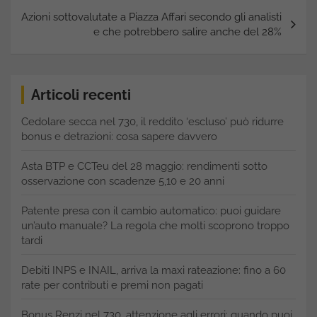
Azioni sottovalutate a Piazza Affari secondo gli analisti
e che potrebbero salire anche del 28%
Articoli recenti
Cedolare secca nel 730, il reddito ‘escluso’ può ridurre
bonus e detrazioni: cosa sapere davvero
Asta BTP e CCTeu del 28 maggio: rendimenti sotto
osservazione con scadenze 5,10 e 20 anni
Patente presa con il cambio automatico: puoi guidare
un’auto manuale? La regola che molti scoprono troppo
tardi
Debiti INPS e INAIL, arriva la maxi rateazione: fino a 60
rate per contributi e premi non pagati
Bonus Renzi nel 730, attenzione agli errori: quando puoi