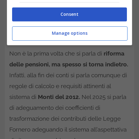
Consent
Manage options
Non è la prima volta che si parla di
riforma
delle pensioni, ma spesso si torna indietro.
Infatti, alla fin dei conti si parla comunque di
regole di calcolo e requisiti attinenti al
sistema di
Monti del 2012.
Nel 2025 si parla
di adeguamento dei coefficienti di
trasformazione dei contributi delle Legge
Fornero adeguando il sistema all’aspettativa