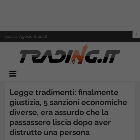
Skip
sabato, Agosto 8, 2026
to
content
Il mondo del trading online
Trading.it
Legge tradimenti: finalmente
giustizia, 5 sanzioni economiche
diverse, era assurdo che la
passassero liscia dopo aver
distrutto una persona