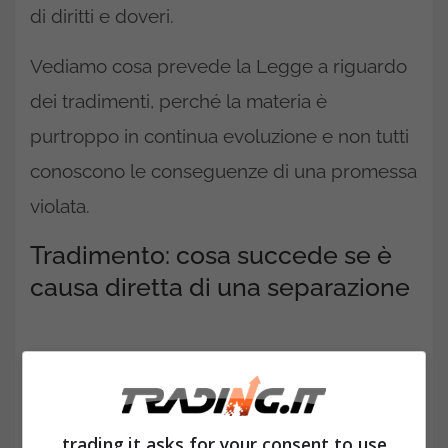
di diritti e doveri.
Vediamo cosa prevede la Legge a riguardo
dei tradimenti, perché la materia è
purtroppo in continua evoluzione e non tutti
conoscono le conseguenze di una promessa
violata.
Tradimento: cosa succede se è
causa diretta di una separazione
trading.it asks for your consent to use