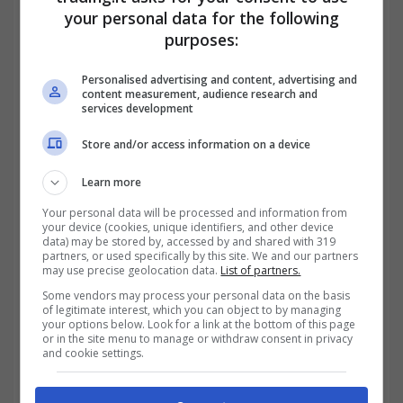
your personal data for the following
purposes:
Personalised advertising and content, advertising and
content measurement, audience research and
services development
Se il tradimento è la causa diretta della
Store and/or access information on a device
separazione, il coniuge tradito può
Learn more
chiedere l’addebito
della separazione, con
Your personal data will be processed and information from
conseguenze economiche per il partner
your device (cookies, unique identifiers, and other device
data) may be stored by, accessed by and shared with 319
partners, or used specifically by this site. We and our partners
infedele, come la perdita del diritto
may use precise geolocation data.
List of partners.
all’assegno di mantenimento e la perdita dei
Some vendors may process your personal data on the basis
of legitimate interest, which you can object to by managing
diritti successori. Oltre all’addebito, è
your options below. Look for a link at the bottom of this page
or in the site menu to manage or withdraw consent in privacy
possibile ottenere un risarcimento danni, ma
and cookie settings.
solo se si dimostra che il tradimento ha