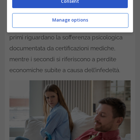
Consent
provocato un pregiudizio concreto e
quantificabile. I danni risarcibili possono
Manage options
essere di due tipi:
morali e patrimoniali.
I
primi riguardano la sofferenza psicologica
documentata da certificazioni mediche,
mentre i secondi si riferiscono a perdite
economiche subite a causa dell’infedeltà.