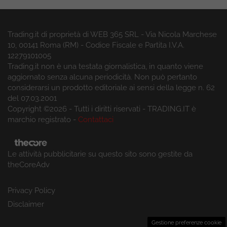
Trading.it di proprietà di WEB 365 SRL - Via Nicola Marchese
10, 00141 Roma (RM) - Codice Fiscale e Partita I.V.A.
12279101005
Trading.it non è una testata giornalistica, in quanto viene
aggiornato senza alcuna periodicità. Non può pertanto
considerarsi un prodotto editoriale ai sensi della legge n. 62
del 07.03.2001
Copyright ©2026 - Tutti i diritti riservati - TRADING.IT è
marchio registrato -
Contattaci
Le attività pubblicitarie su questo sito sono gestite da
theCoreAdv
Privacy Policy
Disclaimer
Gestione preferenze cookie