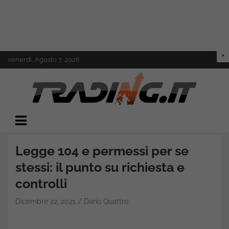
Skip
venerdì, Agosto 7, 2026
to
content
Il mondo del trading online
Trading.it
Legge 104 e permessi per se
stessi: il punto su richiesta e
controlli
Dicembre 22, 2021
Dario Quattro