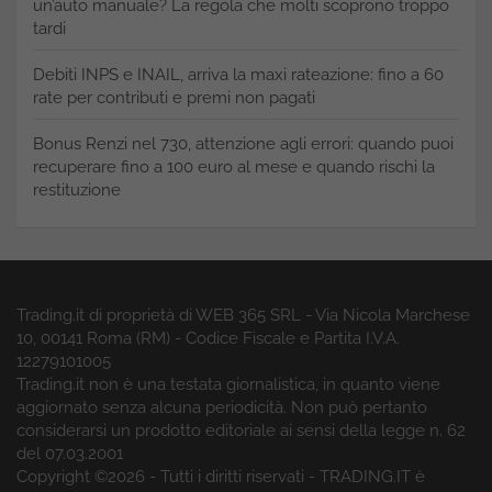
un’auto manuale? La regola che molti scoprono troppo
tardi
Debiti INPS e INAIL, arriva la maxi rateazione: fino a 60
rate per contributi e premi non pagati
Bonus Renzi nel 730, attenzione agli errori: quando puoi
recuperare fino a 100 euro al mese e quando rischi la
restituzione
Trading.it di proprietà di WEB 365 SRL - Via Nicola Marchese
10, 00141 Roma (RM) - Codice Fiscale e Partita I.V.A.
12279101005
Trading.it non è una testata giornalistica, in quanto viene
aggiornato senza alcuna periodicità. Non può pertanto
considerarsi un prodotto editoriale ai sensi della legge n. 62
del 07.03.2001
Copyright ©2026 - Tutti i diritti riservati - TRADING.IT è