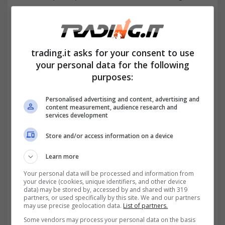
esami alle 12. La lettrice chiede se debba
necessariamente
restare a casa.
trading.it asks for your consent to use
your personal data for the following
purposes:
Personalised advertising and content, advertising and
content measurement, audience research and
services development
Store and/or access information on a device
Learn more
Your personal data will be processed and information from
your device (cookies, unique identifiers, and other device
Su
Money.it
si legge che il disabile che
data) may be stored by, accessed by and shared with 319
partners, or used specifically by this site. We and our partners
usufruire dei 3 giorni di permesso
legge
may use precise geolocation data.
List of partners.
Some vendors may process your personal data on the basis
104,
può fare richiesta mediante diverse