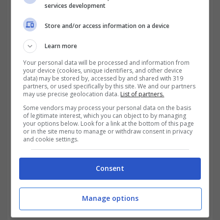
services development
Store and/or access information on a device
Learn more
Sulla
bilancia della convenienza,
con gli
Your personal data will be processed and information from
elementi evidenziati, a primo acchito si
your device (cookies, unique identifiers, and other device
data) may be stored by, accessed by and shared with 319
partners, or used specifically by this site. We and our partners
evince che la misura in questione
verte più
may use precise geolocation data.
List of partners.
dalla parte del datore di lavoro.
Quindi, di
Some vendors may process your personal data on the basis
of legitimate interest, which you can object to by managing
conseguenza, il provvedimento lo
your options below. Look for a link at the bottom of this page
or in the site menu to manage or withdraw consent in privacy
tutelerebbe davanti a possibili
addebiti
and cookie settings.
ingiustificati
da parte del lavoratore, i quali
Consent
danneggerebbero fortemente l’andamento
della propria impresa e di tutto il lavoro
Manage options
annesso.