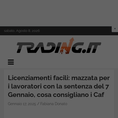
Skip
sabato, Agosto 8, 2026
to
content
Il mondo del trading online
Trading.it
Licenziamenti facili: mazzata per
i lavoratori con la sentenza del 7
Gennaio, cosa consigliano i Caf
Gennaio 17, 2025
Fabiana Donato