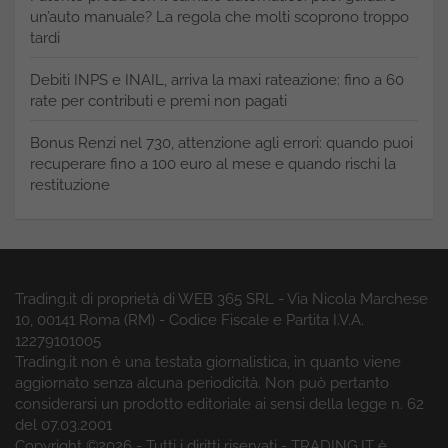
un’auto manuale? La regola che molti scoprono troppo
tardi
Debiti INPS e INAIL, arriva la maxi rateazione: fino a 60
rate per contributi e premi non pagati
Bonus Renzi nel 730, attenzione agli errori: quando puoi
recuperare fino a 100 euro al mese e quando rischi la
restituzione
Trading.it di proprietà di WEB 365 SRL - Via Nicola Marchese
10, 00141 Roma (RM) - Codice Fiscale e Partita I.V.A.
12279101005
Trading.it non è una testata giornalistica, in quanto viene
aggiornato senza alcuna periodicità. Non può pertanto
considerarsi un prodotto editoriale ai sensi della legge n. 62
del 07.03.2001
Copyright ©2026 - Tutti i diritti riservati - TRADING.IT è