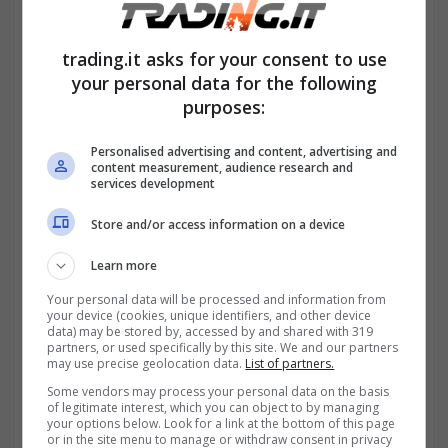
certificato, ha perso l’autonomia personale.
trading.it asks for your consent to use
your personal data for the following
purposes:
Personalised advertising and content, advertising and
content measurement, audience research and
services development
Store and/or access information on a device
Learn more
Your personal data will be processed and information from
your device (cookies, unique identifiers, and other device
data) may be stored by, accessed by and shared with 319
Quando il tumore non basta per ricevere l’indennità-
partners, or used specifically by this site. We and our partners
trading.it
may use precise geolocation data.
List of partners.
Some vendors may process your personal data on the basis
of legitimate interest, which you can object to by managing
your options below. Look for a link at the bottom of this page
or in the site menu to manage or withdraw consent in privacy