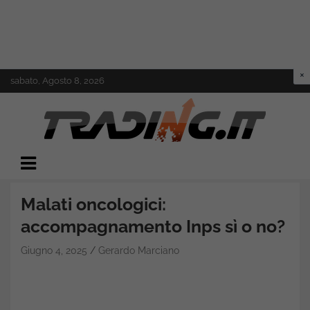
Skip
sabato, Agosto 8, 2026
to
content
Il mondo del trading online
Trading.it
Malati oncologici:
accompagnamento Inps sì o no?
Giugno 4, 2025
Gerardo Marciano