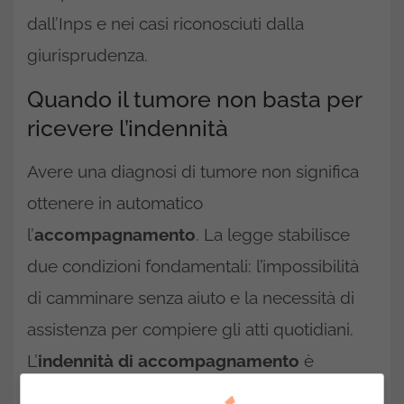
dall’Inps e nei casi riconosciuti dalla
giurisprudenza.
Quando il tumore non basta per
ricevere l’indennità
Avere una diagnosi di tumore non significa
ottenere in automatico
l’
accompagnamento
. La legge stabilisce
due condizioni fondamentali: l’impossibilità
di camminare senza aiuto e la necessità di
assistenza per compiere gli atti quotidiani.
L’
indennità di accompagnamento
è
destinata solo a chi, in modo oggettivo e