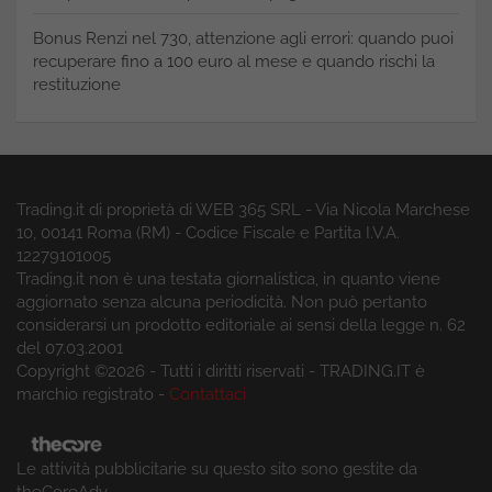
Bonus Renzi nel 730, attenzione agli errori: quando puoi
recuperare fino a 100 euro al mese e quando rischi la
restituzione
Trading.it di proprietà di WEB 365 SRL - Via Nicola Marchese
10, 00141 Roma (RM) - Codice Fiscale e Partita I.V.A.
12279101005
Trading.it non è una testata giornalistica, in quanto viene
aggiornato senza alcuna periodicità. Non può pertanto
considerarsi un prodotto editoriale ai sensi della legge n. 62
del 07.03.2001
Copyright ©2026 - Tutti i diritti riservati - TRADING.IT è
marchio registrato -
Contattaci
Le attività pubblicitarie su questo sito sono gestite da
theCoreAdv