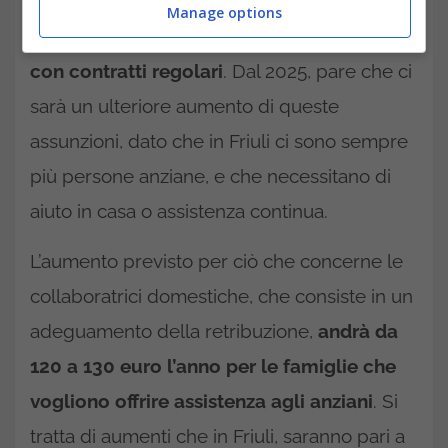
Venezia Giulia, dove ci sono, secondo gli
Manage options
ultimi dati,
oltre 15 mila badanti, assunte
con contratti regolari
. Dal 2025, pare che ci
sarà un ulteriore aumento di queste
assunzioni, dato che in Friuli ci sono sempre
più persone anziane, e che necessitano di
aiuto in casa o assistenza continua.
L’aumento previsto per ciò che concerne le
collaboratrici domestiche, che consiste in un
adeguamento della retribuzione,
andrà da
120 a 130 euro l’anno per le famiglie che
vogliono offrire assistenza agli anziani
. Si
tratta di aumenti che in Friuli, saranno pari a