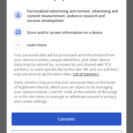
Personalised advertising and content, advertising and
content measurement, audience research and
services development
Store and/or access information on a device
Learn more
Your personal data will be processed and information from
your device (cookies, unique identifiers, and other device
data) may be stored by, accessed by and shared with 319
partners, or used specifically by this site. We and our partners
may use precise geolocation data.
List of partners.
Some vendors may process your personal data on the basis
of legitimate interest, which you can object to by managing
your options below. Look for a link at the bottom of this page
or in the site menu to manage or withdraw consent in privacy
Mazzata sulle colf, aumenti in arrivo: quando e dove-
and cookie settings.
trading.it
Consent
Nello specifico, l’aumento avrà luogo in Friuli