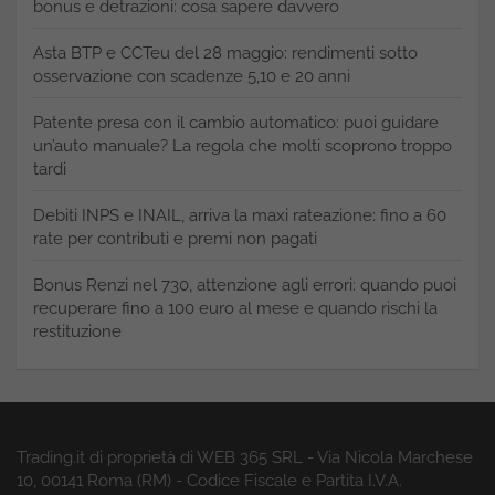
bonus e detrazioni: cosa sapere davvero
Asta BTP e CCTeu del 28 maggio: rendimenti sotto
osservazione con scadenze 5,10 e 20 anni
Patente presa con il cambio automatico: puoi guidare
un’auto manuale? La regola che molti scoprono troppo
tardi
Debiti INPS e INAIL, arriva la maxi rateazione: fino a 60
rate per contributi e premi non pagati
Bonus Renzi nel 730, attenzione agli errori: quando puoi
recuperare fino a 100 euro al mese e quando rischi la
restituzione
Trading.it di proprietà di WEB 365 SRL - Via Nicola Marchese
10, 00141 Roma (RM) - Codice Fiscale e Partita I.V.A.