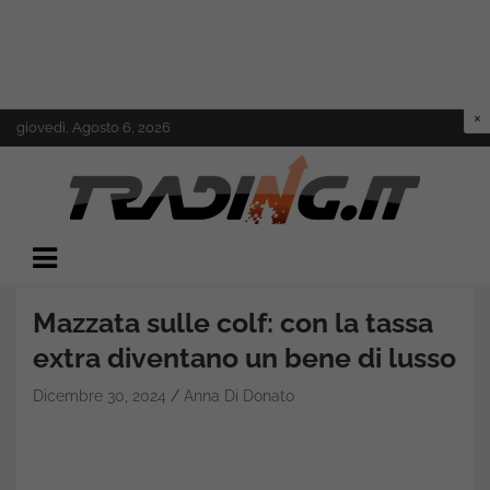
Skip
giovedì, Agosto 6, 2026
to
content
Il mondo del trading online
Trading.it
Mazzata sulle colf: con la tassa
extra diventano un bene di lusso
Dicembre 30, 2024
Anna Di Donato