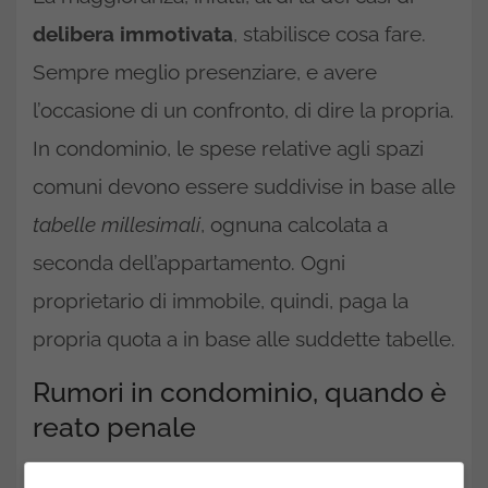
delibera immotivata
, stabilisce cosa fare.
Sempre meglio presenziare, e avere
l’occasione di un confronto, di dire la propria.
In condominio, le spese relative agli spazi
comuni devono essere suddivise in base alle
tabelle millesimali
, ognuna calcolata a
seconda dell’appartamento. Ogni
proprietario di immobile, quindi, paga la
propria quota a in base alle suddette tabelle.
Rumori in condominio, quando è
reato penale
Oltre a doversi assumere le spese relative