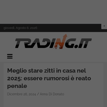
Skip
giovedì, Agosto 6, 2026
to
content
Il mondo del trading online
Trading.it
Meglio stare zitti in casa nel
2025: essere rumorosi è reato
penale
Dicembre 26, 2024
Anna Di Donato