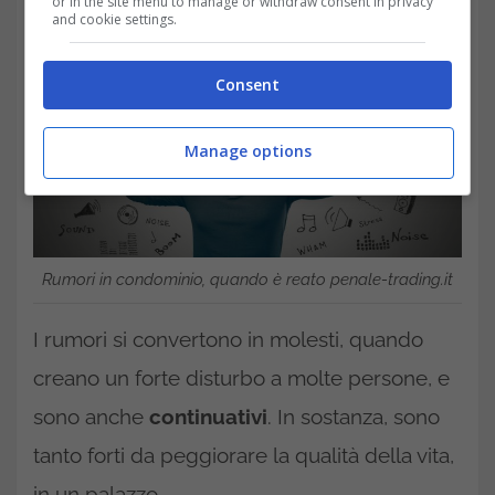
or in the site menu to manage or withdraw consent in privacy
and cookie settings.
Consent
Manage options
Rumori in condominio, quando è reato penale-trading.it
I rumori si convertono in molesti, quando
creano un forte disturbo a molte persone, e
sono anche
continuativi
. In sostanza, sono
tanto forti da peggiorare la qualità della vita,
in un palazzo.