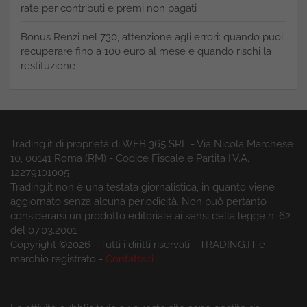
rate per contributi e premi non pagati
Bonus Renzi nel 730, attenzione agli errori: quando puoi
recuperare fino a 100 euro al mese e quando rischi la
restituzione
Trading.it di proprietà di WEB 365 SRL - Via Nicola Marchese
10, 00141 Roma (RM) - Codice Fiscale e Partita I.V.A.
12279101005
Trading.it non è una testata giornalistica, in quanto viene
aggiornato senza alcuna periodicità. Non può pertanto
considerarsi un prodotto editoriale ai sensi della legge n. 62
del 07.03.2001
Copyright ©2026 - Tutti i diritti riservati - TRADING.IT è
marchio registrato -
Contattaci
Le attività pubblicitarie su questo sito sono gestite da