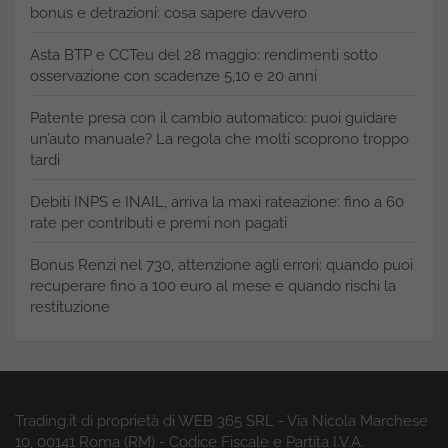
bonus e detrazioni: cosa sapere davvero
Asta BTP e CCTeu del 28 maggio: rendimenti sotto
osservazione con scadenze 5,10 e 20 anni
Patente presa con il cambio automatico: puoi guidare
un’auto manuale? La regola che molti scoprono troppo
tardi
Debiti INPS e INAIL, arriva la maxi rateazione: fino a 60
rate per contributi e premi non pagati
Bonus Renzi nel 730, attenzione agli errori: quando puoi
recuperare fino a 100 euro al mese e quando rischi la
restituzione
Trading.it di proprietà di WEB 365 SRL - Via Nicola Marchese
10, 00141 Roma (RM) - Codice Fiscale e Partita I.V.A.