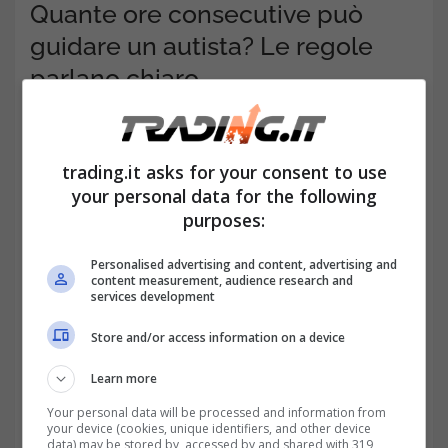
Quante ore consecutive può
guidare un autista? Le regole
parlano chiaro
trading.it asks for your consent to use
your personal data for the following
purposes:
Personalised advertising and content, advertising and
content measurement, audience research and
services development
Store and/or access information on a device
Learn more
Esiste uno strumento in grado di calcolare le
Your personal data will be processed and information from
effettive ore guidate dagli autisti dei camion,
your device (cookies, unique identifiers, and other device
data) may be stored by, accessed by and shared with 319