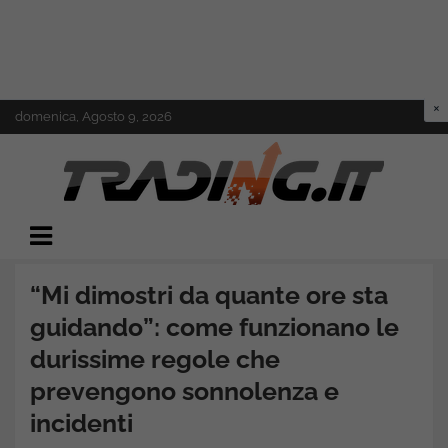
Skip
domenica, Agosto 9, 2026
to
content
Il mondo del trading online
Trading.it
“Mi dimostri da quante ore sta
guidando”: come funzionano le
durissime regole che
prevengono sonnolenza e
incidenti