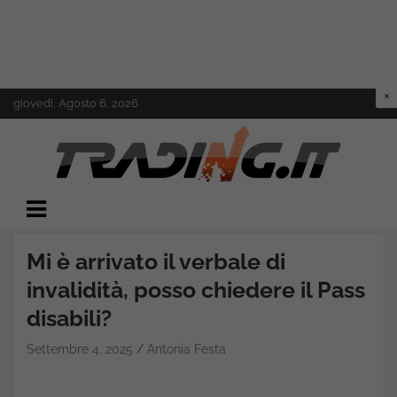
Skip
giovedì, Agosto 6, 2026
to
content
Il mondo del trading online
Trading.it
Mi è arrivato il verbale di
invalidità, posso chiedere il Pass
disabili?
Settembre 4, 2025
Antonia Festa