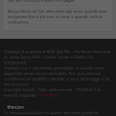
rate per contributi e premi non pagati
Bonus Renzi nel 730, attenzione agli errori: quando puoi
recuperare fino a 100 euro al mese e quando rischi la
restituzione
Trading.it di proprietà di WEB 365 SRL - Via Nicola Marchese
10, 00141 Roma (RM) - Codice Fiscale e Partita I.V.A.
12279101005
Trading.it non è una testata giornalistica, in quanto viene
aggiornato senza alcuna periodicità. Non può pertanto
considerarsi un prodotto editoriale ai sensi della legge n. 62
del 07.03.2001
Copyright ©2026 - Tutti i diritti riservati - TRADING.IT è
marchio registrato -
Contattaci
Le attività pubblicitarie su questo sito sono gestite da