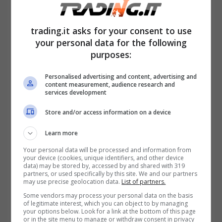
trading.it asks for your consent to use
your personal data for the following
purposes:
Personalised advertising and content, advertising and
content measurement, audience research and
services development
Store and/or access information on a device
Learn more
Contrassegno auto disabili: attenzione, non spetta a tutti!
Your personal data will be processed and information from
(trading.it)
your device (cookies, unique identifiers, and other device
data) may be stored by, accessed by and shared with 319
partners, or used specifically by this site. We and our partners
may use precise geolocation data.
List of partners.
Il contrassegno richiede l’invio di apposita
Some vendors may process your personal data on the basis
domanda al Comune di residenza
, con
of legitimate interest, which you can object to by managing
your options below. Look for a link at the bottom of this page
l’allegazione della documentazione medica
or in the site menu to manage or withdraw consent in privacy