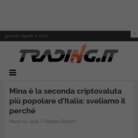
Skip
giovedì, Agosto 6, 2026
to
content
Il mondo del trading online
Trading.it
Mina è la seconda criptovaluta
più popolare d’Italia: sveliamo il
perché
Marzo 10, 2025
Fabiana Donato