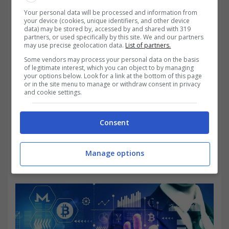
Your personal data will be processed and information from
your device (cookies, unique identifiers, and other device
È proprio attorno alla
risposta in questione
data) may be stored by, accessed by and shared with 319
partners, or used specifically by this site. We and our partners
che i trader più esperti rimangono senza
may use precise geolocation data.
List of partners.
parole. La
crescita di Mina
non è di certo
Some vendors may process your personal data on the basis
of legitimate interest, which you can object to by managing
your options below. Look for a link at the bottom of this page
perfetta, anche per questa criptovaluta ci
or in the site menu to manage or withdraw consent in privacy
and cookie settings.
sono stati dei piccoli fallimenti. Ma la ripresa
si è mantenuta costante. Ecco com’è stato
Consent
possibile, e quali sono
gli elementi che la
rendono vincente
per gli investitori alla
Manage options
ricerca del guadagno stabile.