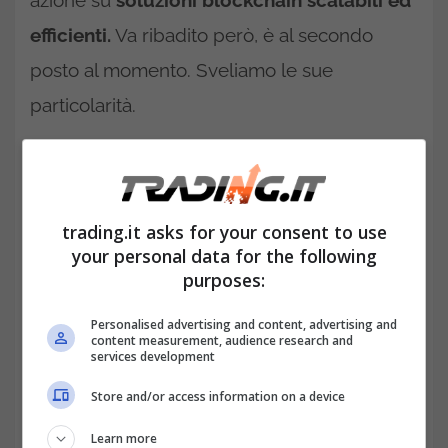
azione su
soluzioni blockchain scalabili ed
efficienti.
Va ribadito però, è al secondo
posto al momento. Sveliamo le sue
particolarità.
Come ottenere Mina la seconda
criptovaluta più forte d’Italia!
trading.it asks for your consent to use
your personal data for the following
purposes:
Personalised advertising and content, advertising and
content measurement, audience research and
services development
Store and/or access information on a device
Learn more