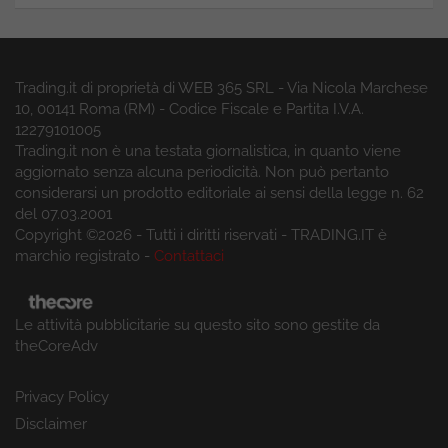
Trading.it di proprietà di WEB 365 SRL - Via Nicola Marchese
10, 00141 Roma (RM) - Codice Fiscale e Partita I.V.A.
12279101005
Trading.it non è una testata giornalistica, in quanto viene
aggiornato senza alcuna periodicità. Non può pertanto
considerarsi un prodotto editoriale ai sensi della legge n. 62
del 07.03.2001
Copyright ©2026 - Tutti i diritti riservati - TRADING.IT è
marchio registrato -
Contattaci
Le attività pubblicitarie su questo sito sono gestite da
theCoreAdv
Privacy Policy
Disclaimer