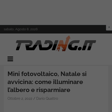
Skip
sabato, Agosto 8, 2026
to
content
Il mondo del trading online
Trading.it
Mini fotovoltaico, Natale si
avvicina: come illuminare
l’albero e risparmiare
Ottobre 2, 2022
Dario Quattro