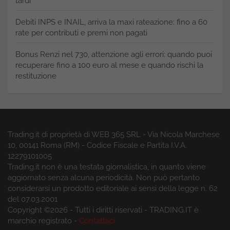
tardi
Debiti INPS e INAIL, arriva la maxi rateazione: fino a 60
rate per contributi e premi non pagati
Bonus Renzi nel 730, attenzione agli errori: quando puoi
recuperare fino a 100 euro al mese e quando rischi la
restituzione
Trading.it di proprietà di WEB 365 SRL - Via Nicola Marchese
10, 00141 Roma (RM) - Codice Fiscale e Partita I.V.A.
12279101005
Trading.it non è una testata giornalistica, in quanto viene
aggiornato senza alcuna periodicità. Non può pertanto
considerarsi un prodotto editoriale ai sensi della legge n. 62
del 07.03.2001
Copyright ©2026 - Tutti i diritti riservati - TRADING.IT è
marchio registrato -
Contattaci