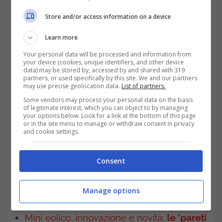
approfondire cosa sono i
pannelli solari
Store and/or access information on a device
liberi
e la questione batteria portatile
.
Learn more
Your personal data will be processed and information from
your device (cookies, unique identifiers, and other device
data) may be stored by, accessed by and shared with 319
partners, or used specifically by this site. We and our partners
may use precise geolocation data.
List of partners.
Some vendors may process your personal data on the basis
of legitimate interest, which you can object to by managing
your options below. Look for a link at the bottom of this page
or in the site menu to manage or withdraw consent in privacy
and cookie settings.
Consent
Senza dimenticare poi, restando, per così
Manage options
dire, in orbita ‘mini’:
Mini eolico, innovazione e novità:
le ‘pareti