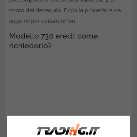
conto del deceduto. Ecco la procedura da
seguire per evitare errori.
Modello 730 eredi: come
richiederlo?