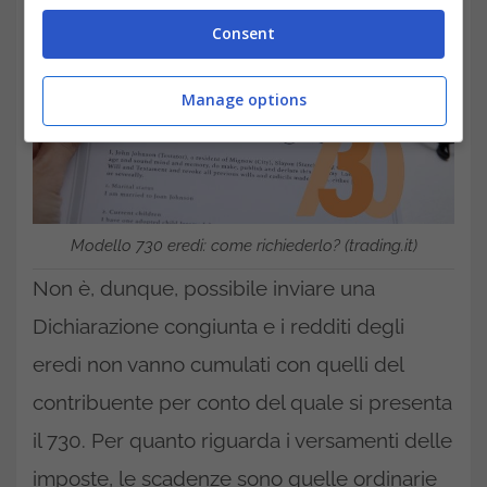
Consent
Manage options
Modello 730 eredi: come richiederlo? (trading.it)
Non è, dunque, possibile inviare una
Dichiarazione congiunta e i redditi degli
eredi non vanno cumulati con quelli del
contribuente per conto del quale si presenta
il 730. Per quanto riguarda i versamenti delle
imposte, le scadenze sono quelle ordinarie