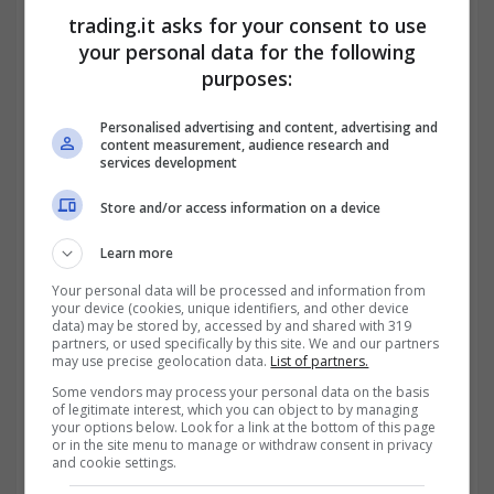
Per poter accedere alla Dichiarazione dei
trading.it asks for your consent to use
Redditi, gli eredi possono usufruire dei
your personal data for the following
purposes:
servizi telematici dell’Agenzia delle Entrate
oppure rivolgersi a un CAF/Patronato o a un
Personalised advertising and content, advertising and
content measurement, audience research and
professionista abilitato. Sulla base delle
services development
indicazioni fornite dall’Agenzia delle Entrate,
Store and/or access information on a device
chi presenta la documentazione per conto di
Learn more
un contribuente deceduto deve compilare e
Your personal data will be processed and information from
your device (cookies, unique identifiers, and other device
sottoscrivere due Modelli 730, specificando
data) may be stored by, accessed by and shared with 319
partners, or used specifically by this site. We and our partners
su entrambi sia il codice fiscale del deceduto
may use precise geolocation data.
List of partners.
Some vendors may process your personal data on the basis
sia il proprio.
of legitimate interest, which you can object to by managing
your options below. Look for a link at the bottom of this page
or in the site menu to manage or withdraw consent in privacy
and cookie settings.