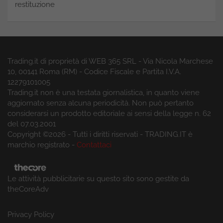
restituzione
Trading.it di proprietà di WEB 365 SRL - Via Nicola Marchese
10, 00141 Roma (RM) - Codice Fiscale e Partita I.V.A.
12279101005
Trading.it non è una testata giornalistica, in quanto viene
aggiornato senza alcuna periodicità. Non può pertanto
considerarsi un prodotto editoriale ai sensi della legge n. 62
del 07.03.2001
Copyright ©2026 - Tutti i diritti riservati - TRADING.IT è
marchio registrato -
Contattaci
Le attività pubblicitarie su questo sito sono gestite da
theCoreAdv
Privacy Policy