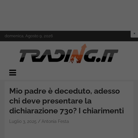
Skip
domenica, Agosto 9, 2026
to
content
Il mondo del trading online
Trading.it
Mio padre è deceduto, adesso
chi deve presentare la
dichiarazione 730? I chiarimenti
Luglio 3, 2025
Antonia Festa