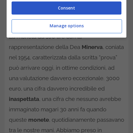
Consent
Manage options
La moneta da 100 lire con la
rappresentazione della Dea
Minerva
, coniata
nel 1954, caratterizzata dalla scritta “prova”
può arrivare oggi, in ottime condizioni, ad
una valutazione davvero eccezionale. 3000
euro, una cifra davvero incredibile ed
inaspettata
, una cifra che nessuno avrebbe
immaginato magari 30 anni fa quando
queste
monete
, quotidianamente passavano
tra le nostre mani. Abbiamo preso in