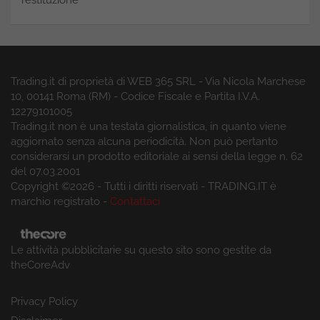
Trading.it di proprietà di WEB 365 SRL - Via Nicola Marchese
10, 00141 Roma (RM) - Codice Fiscale e Partita I.V.A.
12279101005
Trading.it non è una testata giornalistica, in quanto viene
aggiornato senza alcuna periodicità. Non può pertanto
considerarsi un prodotto editoriale ai sensi della legge n. 62
del 07.03.2001
Copyright ©2026 - Tutti i diritti riservati - TRADING.IT è
marchio registrato -
Contattaci
Le attività pubblicitarie su questo sito sono gestite da
theCoreAdv
Privacy Policy