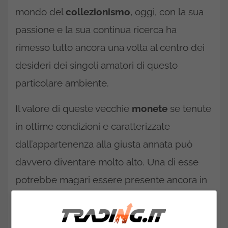
mondo del
collezionismo
, oggi, con la sua
passione e la sua continua ricerca ha
rimesso tutto ancora una volta al centro dei
desideri dei singoli amatori di questo
particolare ambiente.
Il valore di queste vecchie
monete
se tenute
in ottime condizioni e caratterizzate
dall’appartenenza alla giusta annata può
davvero diventare molto alto. Una di esse
potrebbe magari essere presente ancora in
casa nostra, magari in un vecchio
borsellino
o cappotto, magari conservate senza