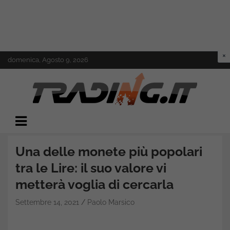
Skip
domenica, Agosto 9, 2026
to
content
Il mondo del trading online
Trading.it
Una delle monete più popolari
tra le Lire: il suo valore vi
metterà voglia di cercarla
Settembre 14, 2021
Paolo Marsico