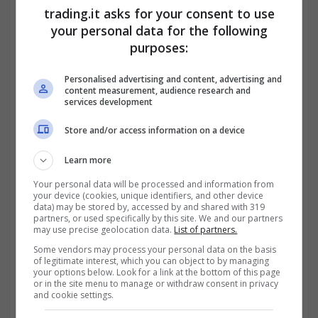
saperlo da qualcun altro per noi. In ogni
trading.it asks for your consent to use
your personal data for the following
caso è giusto conoscere praticamente tutto
purposes:
di queste monete, anche per essere
Personalised advertising and content, advertising and
consapevoli del tesoro che eventualmente
content measurement, audience research and
services development
potrebbe
materializzarsi
tra le nostre mani.
Store and/or access information on a device
Quali sono le monete delle
vecchie lire più ambite negli
Learn more
ultimi anni
Your personal data will be processed and information from
your device (cookies, unique identifiers, and other device
data) may be stored by, accessed by and shared with 319
partners, or used specifically by this site. We and our partners
may use precise geolocation data.
List of partners.
Some vendors may process your personal data on the basis
of legitimate interest, which you can object to by managing
your options below. Look for a link at the bottom of this page
or in the site menu to manage or withdraw consent in privacy
and cookie settings.