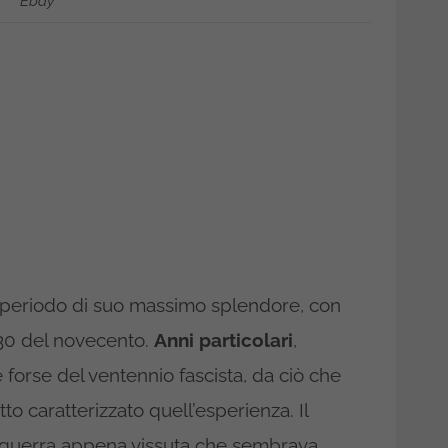
Ebay
l periodo di suo massimo splendore, con
e 30 del novecento.
Anni particolari
,
ve forse del ventennio fascista, da ciò che
tto caratterizzato quell’esperienza. Il
 guerra appena vissuta che sembrava