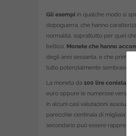
Gli esempi
in qualche modo si sp
dopoguerra, che hanno caratterizza
normalità, soprattutto per quel c
bellico.
Monete che hanno accomp
degli anni sessanta, e che prima an
tutto potenzialmente sembrava pos
La moneta da
100 lire coniata ne
euro oppure le numerose versioni 
in alcuni casi valutazioni assoluta
parecchie centinaia di migliaia di
secondario può essere rappresent