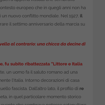
 contesto europeo che in quegli anni non ha
i un nuovo conflitto mondiale. Nel 1927,
il
are il settimo anniversario della marcia su
vella al contrario: una chicca da decine di
, fu subito ribattezzata “Littore e Italia
ate, un uomo fa il saluto romano ad una
te l’Italia. Intorno decorazioni di casa
llo fascista. Dall’altro lato, il profilo di
re
eta, in quel particolare momento storico
i un evento che sembrava potesse catapultare