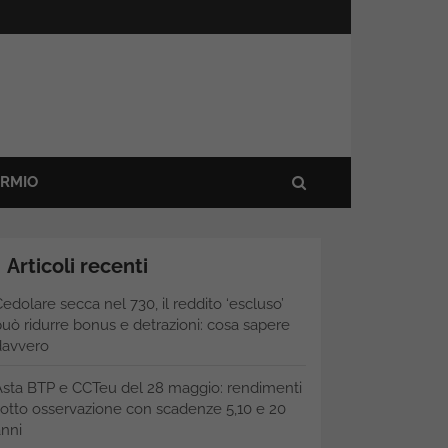
ARMIO
Articoli recenti
edolare secca nel 730, il reddito ‘escluso’
uò ridurre bonus e detrazioni: cosa sapere
davvero
Asta BTP e CCTeu del 28 maggio: rendimenti
otto osservazione con scadenze 5,10 e 20
nni