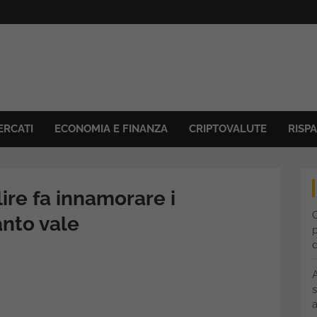
ERCATI
ECONOMIA E FINANZA
CRIPTOVALUTE
RISP
ire fa innamorare i
C
anto vale
p
s
a