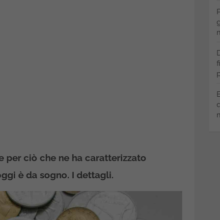
P
g
m
D
f
p
B
q
m
 per ciò che ne ha caratterizzato
ggi è da sogno. I dettagli.