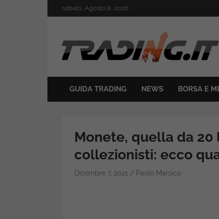
Skip
sabato, Agosto 8, 2026
to
content
Il mondo del trading online
Trading.it
GUIDA TRADING
NEWS
BORSA E M
Monete, quella da 20 l
collezionisti: ecco qu
Dicembre 7, 2021
Paolo Marsico