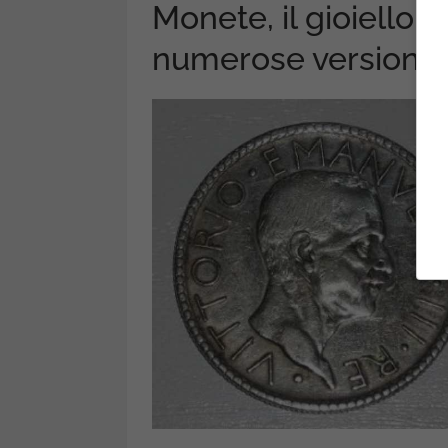
Monete, il gioiello d
numerose versioni