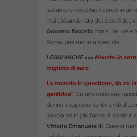
soltanto un vecchio ricordo in un
mai abbandonato del tutto l’idea d
Governo fascista
conia, per celebr
Roma, una moneta speciale.
LEGGI ANCHE >>>
Monete, la cara
migliaia di euro
La moneta in questione, da 20 lire
genitrice”
. Su una delle sue facci
donna, rappresentante simbolicamen
Savoia ed in più l’anno di conio e que
Vittorio Emanuele III
. Questa mon
celebra i fasti i o presunti tali d