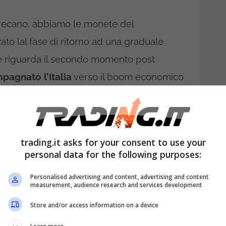
recano, abbiamo le monete del
to lal fase di ritorno ad una graduale
he riguarda il secondo momento post
agnato l’Italia
verso il boom economico
cora l’anno introdotta in una fase in cui
sibile.
l 1958
, ad esempio, che oggi vale circa 100
trading.it asks for your consent to use your
personal data for the following purposes:
della celebre 50 lire, che oggi raggiunge
mente eccezionali, si parla anche di
Personalised advertising and content, advertising and content
measurement, audience research and services development
 euro. Un altro esempio di certo non
Store and/or access information on a device
ato dalla
moneta a 20 lire
.