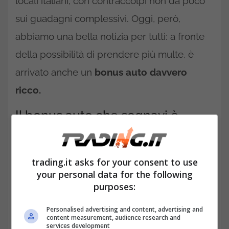
locali italiani, con contraccolpi non da poco
sui guadagni complessivi. Oggi, però,
abbiamo una bella notizia per tutti: a fronte
della possibilità di prendere più multe, è
arrivato anche un
bonus auto davvero
ricco.
Il bonus auto che sognavi è
diventato realtà: come ottenerlo
trading.it asks for your consent to use
your personal data for the following
purposes:
Personalised advertising and content, advertising and
content measurement, audience research and
services development