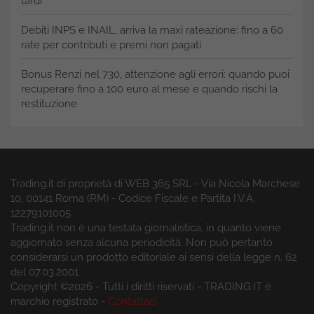
tardi
Debiti INPS e INAIL, arriva la maxi rateazione: fino a 60
rate per contributi e premi non pagati
Bonus Renzi nel 730, attenzione agli errori: quando puoi
recuperare fino a 100 euro al mese e quando rischi la
restituzione
Trading.it di proprietà di WEB 365 SRL - Via Nicola Marchese
10, 00141 Roma (RM) - Codice Fiscale e Partita I.V.A.
12279101005
Trading.it non è una testata giornalistica, in quanto viene
aggiornato senza alcuna periodicità. Non può pertanto
considerarsi un prodotto editoriale ai sensi della legge n. 62
del 07.03.2001
Copyright ©2026 - Tutti i diritti riservati - TRADING.IT è
marchio registrato -
Contattaci