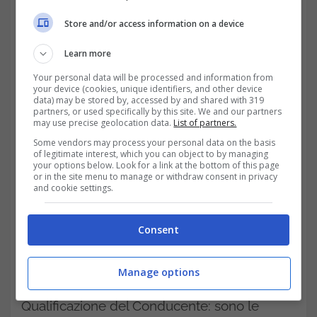
Store and/or access information on a device
Learn more
Your personal data will be processed and information from
Per tutti i giovani che desiderano avviare una
your device (cookies, unique identifiers, and other device
data) may be stored by, accessed by and shared with 319
carriera nel settore degli autotrasporti, il
partners, or used specifically by this site. We and our partners
may use precise geolocation data.
List of partners.
bonus di cui parliamo oggi è una vera
Some vendors may process your personal data on the basis
of legitimate interest, which you can object to by managing
manna dal cielo. Si tratta di un incentivo
your options below. Look for a link at the bottom of this page
or in the site menu to manage or withdraw consent in privacy
rivolto a
tutti i cittadini di età compresa tra
and cookie settings.
i 18 e i 35 anni
(al momento della
Consent
presentazione della domanda) che
desiderano acquisire la patente C, C1, CE,
Manage options
C1E, D, D1, DE o D1E, nonché la Carta di
Qualificazione del Conducente: sono le