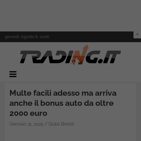
Skip
giovedì, Agosto 6, 2026
to
content
Il mondo del trading online
Trading.it
Multe facili adesso ma arriva
anche il bonus auto da oltre
2000 euro
Gennaio 31, 2025
Giulia Belotti