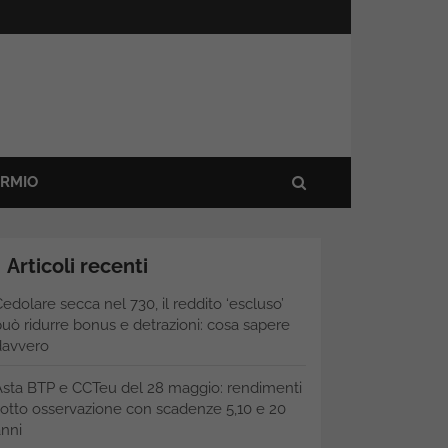
ARMIO
Articoli recenti
edolare secca nel 730, il reddito ‘escluso’
uò ridurre bonus e detrazioni: cosa sapere
davvero
Asta BTP e CCTeu del 28 maggio: rendimenti
otto osservazione con scadenze 5,10 e 20
nni