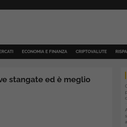
ERCATI
ECONOMIA E FINANZA
CRIPTOVALUTE
RISP
ove stangate ed è meglio
C
p
s
a