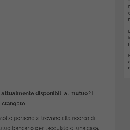
P
g
m
D
f
p
B
q
m
e attualmente disponibili al mutuo? I
o stangate
olte persone si trovano alla ricerca di
mutuo bancario per l’acquisto di una casa.