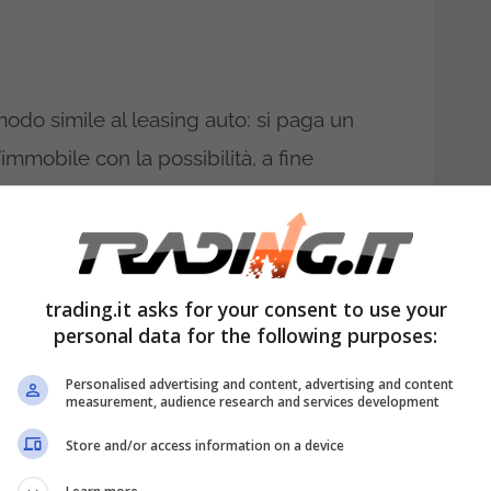
modo simile al leasing auto: si paga un
’immobile con la possibilità, a fine
l valore residuo. Questa formula offre
 una soluzione particolarmente vantaggiosa
te della somma necessaria per l’acquisto
trading.it asks for your consent to use your
decisione finale.
personal data for the following purposes:
nnovativa che permette di abitare
Personalised advertising and content, advertising and content
measurement, audience research and services development
ato all’acquisto, versando un canone
iderato come anticipo sull’acquisto futuro.
Store and/or access information on a device
’inquilino ha la possibilità di acquistare la