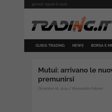
Skip
giovedì, Agosto 6, 2026
to
content
Il mondo del trading online
Trading.it
GUIDA TRADING
NEWS
BORSA E M
Mutui: arrivano le nu
premunirsi
Dicembre 16, 2024
Alessandro Fabiani