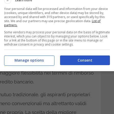
Learn more
arte del prezzo d’acquisto attraverso i
Your personal data will be processed and information from your device
(cookies, unique identifiers, and other device data) may be stored by,
accessed by and shared with 319 partners, or used specifically by this
site. We and our partners may use precise geolocation data.
List of
partners.
o invece un’opzione sempre più diffusa
Some vendors may process your personal data on the basis of legitimate
interest, which you can object to by managing your options below. Look
vizi finanziari. Piattaforme online mettono in
for a link at the bottom of this page or in the site menu to manage or
withdraw consent in privacy and cookie settings.
enti con potenziali investitori privati
zioni spesso più vantaggiose rispetto ai
Manage options
Consent
ta soluzione può essere particolarmente
aggiore flessibilità nei termini di rimborso
redito bancario.
tuo tradizionale, gli aspiranti proprietari
eno convenzionali ma altrettanto validi
one propria. La scelta della migliore